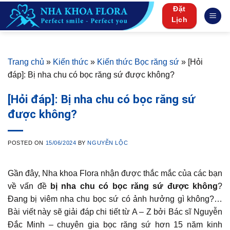
Skip
Đặt
to
Lịch
content
Trang chủ
»
Kiến thức
»
Kiến thức Bọc răng sứ
»
[Hỏi
đáp]: Bị nha chu có bọc răng sứ được không?
[Hỏi đáp]: Bị nha chu có bọc răng sứ
được không?
POSTED ON
15/06/2024
BY
NGUYỄN LỘC
Gần đây, Nha khoa Flora nhận được thắc mắc của các bạn
về vấn đề
bị nha chu có bọc răng sứ được không
?
Đang bị viêm nha chu bọc sứ có ảnh hưởng gì không?…
Bài viết này sẽ giải đáp chi tiết từ A – Z bởi Bác sĩ Nguyễn
Đắc Minh – chuyên gia bọc răng sứ hơn 15 năm kinh