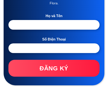
Flora.
Họ và Tên
Số Điện Thoại
ĐĂNG KÝ