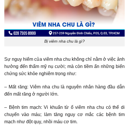
Bị viêm nha chu là gì?
Sự nguy hiểm của viêm nha chu không chỉ nằm ở việc ảnh
hưởng đến thẩm mỹ nụ cười; mà còn tiềm ẩn những biến
chứng sức khỏe nghiêm trọng như:
– Mất răng: Viêm nha chu là nguyên nhân hàng đầu dẫn
đến mất răng ở người lớn.
– Bệnh tim mạch: Vi khuẩn từ ổ viêm nha chu có thể di
chuyển vào máu; làm tăng nguy cơ mắc các bệnh tim
mạch như đột quỵ, nhồi máu cơ tim.