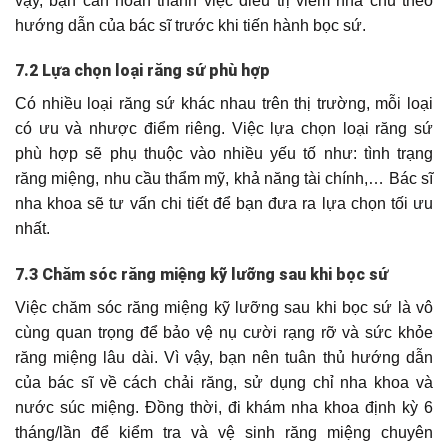
vậy, bạn cần hoàn thành việc điều trị viêm nha chu theo
hướng dẫn của bác sĩ trước khi tiến hành bọc sứ.
7.2 Lựa chọn loại răng sứ phù hợp
Có nhiều loại răng sứ khác nhau trên thị trường, mỗi loại
có ưu và nhược điểm riêng. Việc lựa chọn loại răng sứ
phù hợp sẽ phụ thuộc vào nhiều yếu tố như: tình trạng
răng miệng, nhu cầu thẩm mỹ, khả năng tài chính,… Bác sĩ
nha khoa sẽ tư vấn chi tiết để bạn đưa ra lựa chọn tối ưu
nhất.
7.3 Chăm sóc răng miệng kỹ lưỡng sau khi bọc sứ
Việc chăm sóc răng miệng kỹ lưỡng sau khi bọc sứ là vô
cùng quan trọng để bảo vệ nụ cười rạng rỡ và sức khỏe
răng miệng lâu dài. Vì vậy, bạn nên tuân thủ hướng dẫn
của bác sĩ về cách chải răng, sử dụng chỉ nha khoa và
nước súc miệng. Đồng thời, đi khám nha khoa định kỳ 6
tháng/lần để kiểm tra và vệ sinh răng miệng chuyên