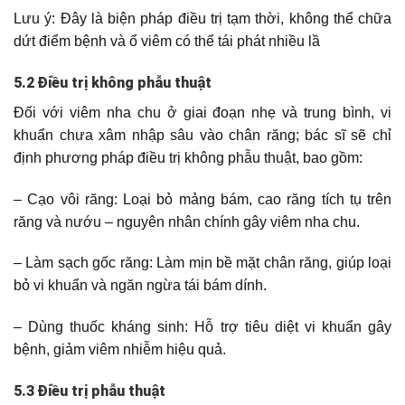
Lưu ý: Đây là biện pháp điều trị tạm thời, không thể chữa
dứt điểm bệnh và ổ viêm có thể tái phát nhiều lầ
5.2 Điều trị không phẫu thuật
Đối với viêm nha chu ở giai đoạn nhẹ và trung bình, vi
khuẩn chưa xâm nhập sâu vào chân răng; bác sĩ sẽ chỉ
định phương pháp điều trị không phẫu thuật, bao gồm:
– Cạo vôi răng: Loại bỏ mảng bám, cao răng tích tụ trên
răng và nướu – nguyên nhân chính gây viêm nha chu.
– Làm sạch gốc răng: Làm mịn bề mặt chân răng, giúp loại
bỏ vi khuẩn và ngăn ngừa tái bám dính.
– Dùng thuốc kháng sinh: Hỗ trợ tiêu diệt vi khuẩn gây
bệnh, giảm viêm nhiễm hiệu quả.
5.3 Điều trị phẫu thuật