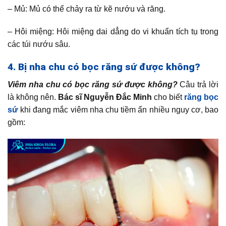
– Mủ: Mủ có thể chảy ra từ kẽ nướu và răng.
– Hôi miệng: Hôi miệng dai dẳng do vi khuẩn tích tụ trong
các túi nướu sâu.
4. Bị nha chu có bọc răng sứ được không?
Viêm nha chu có bọc răng sứ được không?
Câu trả lời
là không nên.
Bác sĩ Nguyễn Đắc Minh
cho biết
răng bọc
sứ
khi đang mắc viêm nha chu tiềm ẩn nhiều nguy cơ, bao
gồm: