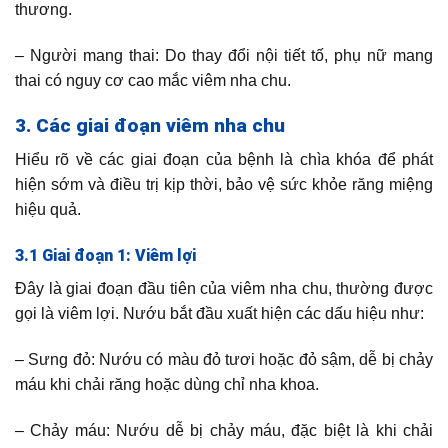
thương.
– Người mang thai: Do thay đổi nội tiết tố, phụ nữ mang
thai có nguy cơ cao mắc viêm nha chu.
3. Các giai đoạn viêm nha chu
Hiểu rõ về các giai đoạn của bệnh là chìa khóa để phát
hiện sớm và điều trị kịp thời, bảo vệ sức khỏe răng miệng
hiệu quả.
3.1 Giai đoạn 1: Viêm lợi
Đây là giai đoạn đầu tiên của viêm nha chu, thường được
gọi là viêm lợi. Nướu bắt đầu xuất hiện các dấu hiệu như:
– Sưng đỏ: Nướu có màu đỏ tươi hoặc đỏ sậm, dễ bị chảy
máu khi chải răng hoặc dùng chỉ nha khoa.
– Chảy máu: Nướu dễ bị chảy máu, đặc biệt là khi chải