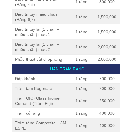
1 răng
800,000
(Răng 4,5)
Điều trị tủy nhiều chân
1 răng
1,500,000
(Răng 6,7)
Điều trị tủy lại (1 chân –
1 răng
1,500,000
nhiều chân) mức 1
Điều trị tủy lại (1 chân –
1 răng
2,000,000
nhiều chân) mức 2
Phẫu thuật cắt chóp răng
1 răng
2,000,000
HÀN TRÁM RĂNG
Đắp khểnh
1 răng
700,000
Trám tạm Eugenate
1 răng
700,000
Trám GIC (Glass Inomer
1 răng
250,000
Cement) (Trám Fuji)
Trám cổ răng
1 răng
400,000
Trám răng Composite – 3M
1 răng
400,000
ESPE