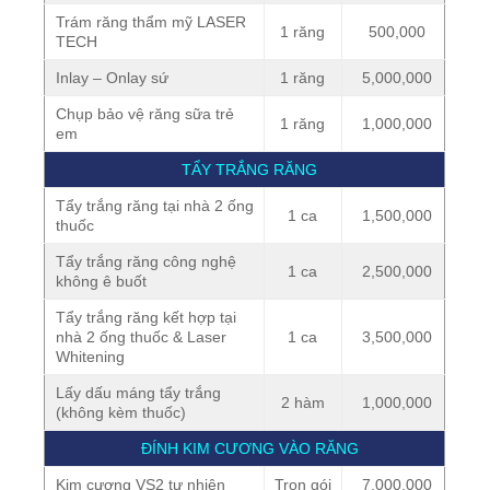
Trám răng thẩm mỹ LASER
1 răng
500,000
TECH
Inlay – Onlay sứ
1 răng
5,000,000
Chụp bảo vệ răng sữa trẻ
1 răng
1,000,000
em
TẨY TRẮNG RĂNG
Tẩy trắng răng tại nhà 2 ống
1 ca
1,500,000
thuốc
Tẩy trắng răng công nghệ
1 ca
2,500,000
không ê buốt
Tẩy trắng răng kết hợp tại
nhà 2 ống thuốc & Laser
1 ca
3,500,000
Whitening
Lấy dấu máng tẩy trắng
2 hàm
1,000,000
(không kèm thuốc)
ĐÍNH KIM CƯƠNG VÀO RĂNG
Kim cương VS2 tự nhiên
Trọn gói
7,000,000