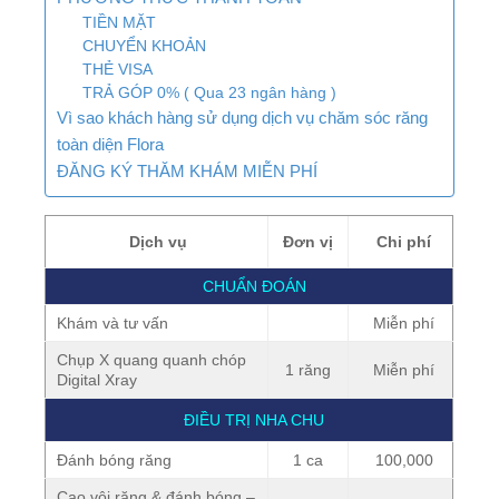
TIỀN MẶT
CHUYỂN KHOẢN
THẺ VISA
TRẢ GÓP 0% ( Qua 23 ngân hàng )
Vì sao khách hàng sử dụng dịch vụ chăm sóc răng
toàn diện Flora
ĐĂNG KÝ THĂM KHÁM MIỄN PHÍ
Dịch vụ
Đơn vị
Chi phí
CHUẨN ĐOÁN
Khám và tư vấn
Miễn phí
Chụp X quang quanh chóp
1 răng
Miễn phí
Digital Xray
ĐIỀU TRỊ NHA CHU
Đánh bóng răng
1 ca
100,000
Cạo vôi răng & đánh bóng –