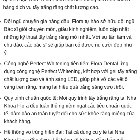
hàng dịch vụ tẩy trắng răng chất lượng cao.
Đội ngũ chuyên gia hàng đầu: Flora tự hào sở hữu đội ngũ
Bác sĩ giỏi chuyên môn, giàu kinh nghiệm, luôn cập nhật
những kỹ thuật tẩy trắng răng mới nhất. Với sự tận tâm và
chu đáo, các bác sĩ sẽ giúp bạn có được nụ cười đẹp như
ý.
Công nghệ Perfect Whitening tiên tiến: Flora Dental ứng
dụng công nghệ Perfect Whitening, kết hợp với gel tẩy trắng
chất lượng cao và ánh sáng LED, giúp phá vỡ các vết ố
vàng trên răng, mang lại hiệu quả trắng sáng vượt trội.
Quy trình chuẩn quốc tế: Mọi quy trình tẩy trắng răng tại Nha
Khoa Flora đều tuân thủ nghiêm ngặt các tiêu chuẩn quốc
tế, đảm bảo an toàn tuyệt đối cho sức khỏe răng miệng của
khách hàng.
Hệ thống vô trùng hiện đại: Tất cả dụng cụ y tế tại Nha
Khoa Flora đều được tiệt trùng kỹ lưỡng, đảm bảo môi