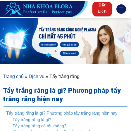
Skip
Đặt
to
Lịch
content
Trang chủ
»
Dịch vụ
»
Tẩy trắng răng
Tẩy trắng răng là gì? Phương pháp tẩy
trắng răng hiện nay
Tẩy trắng răng là gì? Phương pháp tẩy trắng răng hiện nay
Tẩy trắng răng là gì?
Tẩy trắng răng có tốt không?