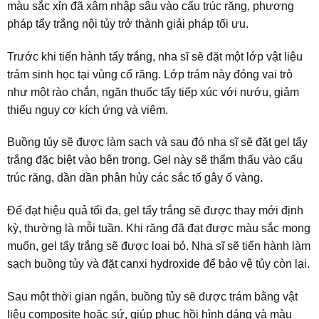
màu sắc xỉn đã xâm nhập sâu vào cấu trúc răng, phương
pháp tẩy trắng nội tủy trở thành giải pháp tối ưu.
Trước khi tiến hành tẩy trắng, nha sĩ sẽ đặt một lớp vật liệu
trám sinh học tại vùng cổ răng. Lớp trám này đóng vai trò
như một rào chắn, ngăn thuốc tẩy tiếp xúc với nướu, giảm
thiểu nguy cơ kích ứng và viêm.
Buồng tủy sẽ được làm sạch và sau đó nha sĩ sẽ đặt gel tẩy
trắng đặc biệt vào bên trong. Gel này sẽ thẩm thấu vào cấu
trúc răng, dần dần phân hủy các sắc tố gây ố vàng.
Để đạt hiệu quả tối đa, gel tẩy trắng sẽ được thay mới định
kỳ, thường là mỗi tuần. Khi răng đã đạt được màu sắc mong
muốn, gel tẩy trắng sẽ được loại bỏ. Nha sĩ sẽ tiến hành làm
sạch buồng tủy và đặt canxi hydroxide để bảo vệ tủy còn lại.
Sau một thời gian ngắn, buồng tủy sẽ được trám bằng vật
liệu composite hoặc sứ, giúp phục hồi hình dáng và màu