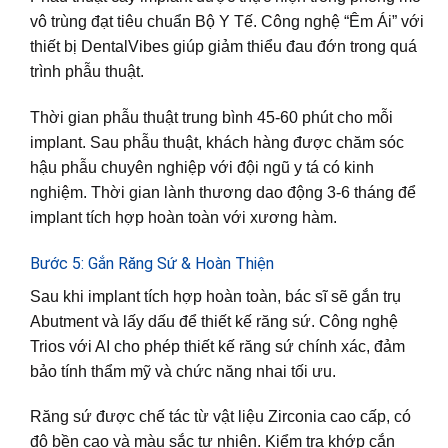
vô trùng đạt tiêu chuẩn Bộ Y Tế. Công nghệ “Êm Ái” với
thiết bị DentalVibes giúp giảm thiểu đau đớn trong quá
trình phẫu thuật.
Thời gian phẫu thuật trung bình 45-60 phút cho mỗi
implant. Sau phẫu thuật, khách hàng được chăm sóc
hậu phẫu chuyên nghiệp với đội ngũ y tá có kinh
nghiệm. Thời gian lành thương dao động 3-6 tháng để
implant tích hợp hoàn toàn với xương hàm.
Bước 5: Gắn Răng Sứ & Hoàn Thiện
Sau khi implant tích hợp hoàn toàn, bác sĩ sẽ gắn trụ
Abutment và lấy dấu để thiết kế răng sứ. Công nghệ
Trios với AI cho phép thiết kế răng sứ chính xác, đảm
bảo tính thẩm mỹ và chức năng nhai tối ưu.
Răng sứ được chế tác từ vật liệu Zirconia cao cấp, có
độ bền cao và màu sắc tự nhiên. Kiểm tra khớp cắn