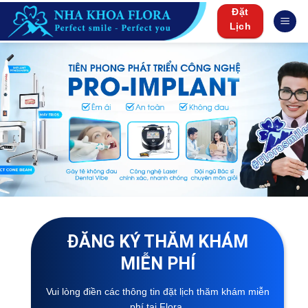
Skip
Đặt
to
Lịch
content
ĐĂNG KÝ THĂM KHÁM
MIỄN PHÍ
Vui lòng điền các thông tin đặt lịch thăm khám miễn
phí tại Flora.