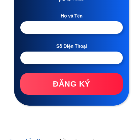
Họ và Tên
Số Điện Thoại
ĐĂNG KÝ