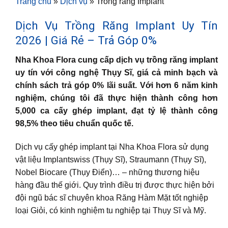
Trang chủ
»
Dịch vụ
»
Trồng răng Implant
Dịch Vụ Trồng Răng Implant Uy Tín
2026 | Giá Rẻ – Trả Góp 0%
Nha Khoa Flora cung cấp dịch vụ trồng răng implant
uy tín với công nghệ Thụy Sĩ, giá cả minh bạch và
chính sách trả góp 0% lãi suất. Với hơn 6 năm kinh
nghiệm, chúng tôi đã thực hiện thành công hơn
5,000 ca cấy ghép implant, đạt tỷ lệ thành công
98,5% theo tiêu chuẩn quốc tế.
Dịch vụ cấy ghép implant tại Nha Khoa Flora sử dụng
vật liệu Implantswiss (Thụy Sĩ), Straumann (Thụy Sĩ),
Nobel Biocare (Thụy Điển)… – những thương hiệu
hàng đầu thế giới. Quy trình điều trị được thực hiện bởi
đội ngũ bác sĩ chuyên khoa Răng Hàm Mặt tốt nghiệp
loại Giỏi, có kinh nghiệm tu nghiệp tại Thụy Sĩ và Mỹ.