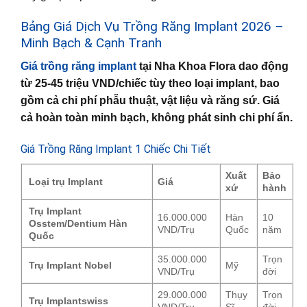
Bảng Giá Dịch Vụ Trồng Răng Implant 2026 –
Minh Bạch & Cạnh Tranh
Giá trồng răng implant
tại Nha Khoa Flora dao động
từ 25-45 triệu VND/chiếc tùy theo loại implant, bao
gồm cả chi phí phẫu thuật, vật liệu và răng sứ. Giá
cả hoàn toàn minh bạch, không phát sinh chi phí ẩn.
Giá Trồng Răng Implant 1 Chiếc Chi Tiết
Xuất
Bảo
Loại trụ Implant
Giá
xứ
hành
Trụ Implant
16.000.000
Hàn
10
Osstem/Dentium Hàn
VND/Trụ
Quốc
năm
Quốc
35.000.000
Trọn
Trụ Implant Nobel
Mỹ
VND/Trụ
đời
29.000.000
Thụy
Trọn
Trụ Implantswiss