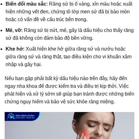
Biến đổi màu sắc:
Răng sứ bị ố vàng, xỉn màu hoặc xuất
hiện những vết đen, chứng tỏ lớp men sứ đã bị bào mòn
hoặc có vấn đề về cấu trúc bên trong.
Mẻ, vỡ:
Răng sứ bị nứt, mẻ, gãy là dấu hiệu cho thấy răng
sứ đã không còn đảm bảo độ bền vững.
Khe hở:
Xuất hiện khe hở giữa răng sứ và nướu hoặc
giữa răng sứ và răng thật, tạo điều kiện cho vi khuẩn xâm
nhập và gây hại.
Nếu bạn gặp phải bất kỳ dấu hiệu nào trên đây, hãy đến
ngay nha khoa để được kiểm tra và điều trị kịp thời. Việc
phát hiện và xử lý sớm sẽ giúp bạn tránh được những biến
chứng nguy hiểm và bảo vệ sức khỏe răng miệng.