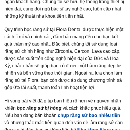
ngàn khách hàng. Chúng tôi sở hữu hệ thống trang thiết bị
hiện đại, cùng đội ngũ bác sĩ tay nghề cao, luôn cập nhật
những kỹ thuật nha khoa tiên tiến nhất.
Quy trình bọc răng sứ tại Flora Dental được thực hiện một
cách tỉ mỉ và chính xác, đảm bảo mang đến cho bạn kết
quả thẩm mỹ cao nhất. Đặc biệt, chúng tôi sử dụng loại
răng sứ chính hãng như Zirconia, Cercon, Lava cao cấp,
được sản xuất trên công nghệ hiện đại của Đức và Hoa
Kỳ, chắc chắn sẽ giúp bạn có được một hàm răng đẹp tự
nhiên và bền vững theo thời gian. Ngoài ra, lựa chọn làm
răng sứ tại Flora, bạn còn được áp dụng chương trình trả
góp 0% lãi suất, thanh toán linh hoạt tiện lợi.
Hi vọng bài viết đã giúp bạn hiểu rõ hơn về nguyên nhân
khiến
bọc răng sứ bị hỏng
và cách khắc phục hiệu quả.
Nếu bạn đang băn khoăn
chụp răng sứ bao nhiêu tiền
và những thắc mắc liên quan đến vấn đề làm răng sứ cần
được giải đáp, bạn vui lòng liên hệ
Nha khoa Flora
qua