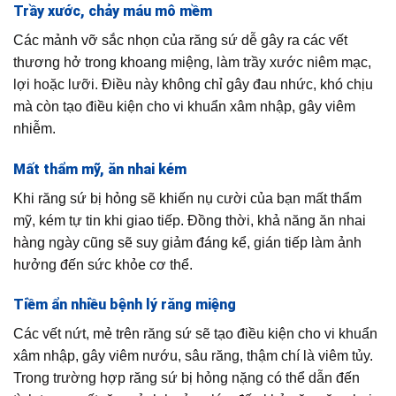
Trầy xước, chảy máu mô mềm
Các mảnh vỡ sắc nhọn của răng sứ dễ gây ra các vết
thương hở trong khoang miệng, làm trầy xước niêm mạc,
lợi hoặc lưỡi. Điều này không chỉ gây đau nhức, khó chịu
mà còn tạo điều kiện cho vi khuẩn xâm nhập, gây viêm
nhiễm.
Mất thẩm mỹ, ăn nhai kém
Khi răng sứ bị hỏng sẽ khiến nụ cười của bạn mất thẩm
mỹ, kém tự tin khi giao tiếp. Đồng thời, khả năng ăn nhai
hàng ngày cũng sẽ suy giảm đáng kể, gián tiếp làm ảnh
hưởng đến sức khỏe cơ thể.
Tiềm ẩn nhiều bệnh lý răng miệng
Các vết nứt, mẻ trên răng sứ sẽ tạo điều kiện cho vi khuẩn
xâm nhập, gây viêm nướu, sâu răng, thậm chí là viêm tủy.
Trong trường hợp răng sứ bị hỏng nặng có thể dẫn đến