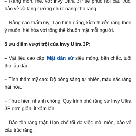
– Răng mòn, mẻ, vỡ: Invy Ultra 3P sẽ phục hồi cấu trúc,
bảo vệ và tăng cường chức năng cho răng.
– Nâng cao thẩm mỹ: Tạo hình dáng, kích thước răng theo
ý muốn, hài hòa với tổng thể khuôn mặt mỗi người.
5 ưu điểm vượt trội của Invy Ultra 3P:
– Vật liệu cao cấp:
Mặt dán sứ
siêu mỏng, bền chắc, tuổi
thọ lâu dài.
– Tính thẩm mỹ cao: Độ bóng sáng tự nhiên, màu sắc răng
hài hòa.
– Thực hiện nhanh chóng: Quy trình phủ răng sứ Invy Ultra
3P đơn giản, ít xâm lấn.
– Bảo tồn răng thật: Hạn chế tối đa việc mài mòn, bảo vệ
cấu trúc răng.