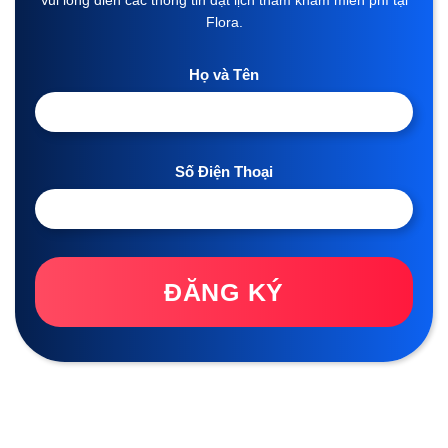
Flora.
Họ và Tên
Số Điện Thoại
ĐĂNG KÝ