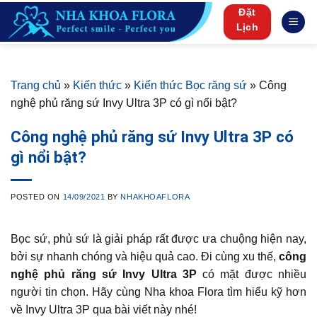
Skip
Đặt
to
Lịch
content
Trang chủ
»
Kiến thức
»
Kiến thức Bọc răng sứ
»
Công
nghệ phủ răng sứ Invy Ultra 3P có gì nổi bật?
Công nghệ phủ răng sứ Invy Ultra 3P có
gì nổi bật?
POSTED ON
14/09/2021
BY
NHAKHOAFLORA
Bọc sứ, phủ sứ là giải pháp rất được ưa chuộng hiện nay,
bởi sự nhanh chóng và hiệu quả cao. Đi cùng xu thế,
công
nghệ phủ răng sứ Invy Ultra 3P
có mặt được nhiều
người tin chọn. Hãy cùng Nha khoa Flora tìm hiểu kỹ hơn
về Invy Ultra 3P qua bài viết này nhé!