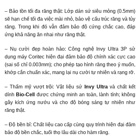
– Bảo tồn tối đa răng thật: Lớp dán sứ siêu mỏng (0.5mm)
sẽ hạn chế tối đa việc mài nhỏ, bảo vệ cấu trúc răng và tủy
răng. Trong khi đó vẫn đảm bảo độ cứng chắc cao, đáp
ứng khả năng ăn nhai như răng thật.
– Nụ cười đẹp hoàn hảo: Công nghệ Invy Ultra 3P sử
dụng máy Coritec hiện đại đảm bảo độ chính xác cực cao
(sai số chỉ 0.003mm); cho phép tạo hình răng theo ý muốn,
khớp cắn chuẩn xác, mang lại nụ cười tự nhiên và rạng rỡ.
– Thẩm mỹ vượt trội: Vật liệu sứ
Invy Ultra
và chất kết
dính
Bio-Cell
được chứng minh an toàn, lành tính; không
gây kích ứng nướu và cho độ bóng sáng tự nhiên như
răng thật.
– Độ bền bỉ: Chất liệu cao cấp cùng quy trình hiện đại đảm
bảo độ bền chắc, tuổi thọ lâu dài cho hàm răng.