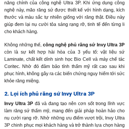
năng chính của công nghệ Ultra 3P. Khi ứng dụng công
nghệ này, mão răng sứ được thiết kế với hình dạng, kích
thước và màu sắc tự nhiên giống với răng thật. Điều này
giúp đem lại nụ cười tỏa sáng rạng rỡ, tinh tế đến từng li
cho khách hàng.
Không những thế,
công nghệ phủ răng sứ Invy Ultra 3P
còn là sự kết hợp hài hòa của 3 yếu tố: vật liệu sứ
Laminate, chất kết dính sinh học Bio Cell và máy chế tác
Coritec. Nhờ đó đảm bảo tính thẩm mỹ rất cao sau khi
phục hình, không gây ra các biến chứng nguy hiểm tới sức
khỏe răng miệng.
2. Lợi ích phủ răng sứ Invy Ultra 3P
Invy Ultra 3P
đã và đang tạo nên cơn sốt trong lĩnh vực
làm răng sứ thẩm mỹ, mang đến giải pháp hoàn hảo cho
nụ cười rạng rỡ. Nhờ những ưu điểm vượt trội, Invy Ultra
3P chinh phục mọi khách hàng và trở thành lựa chọn hàng