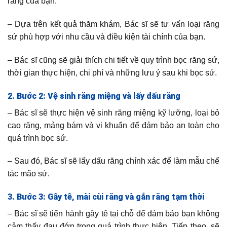
răng của bạn.
– Dựa trên kết quả thăm khám, Bác sĩ sẽ tư vấn loại răng
sứ phù hợp với nhu cầu và điều kiện tài chính của bạn.
– Bác sĩ cũng sẽ giải thích chi tiết về quy trình bọc răng sứ,
thời gian thực hiện, chi phí và những lưu ý sau khi bọc sứ.
2. Bước 2: Vệ sinh răng miệng và lấy dấu răng
– Bác sĩ sẽ thực hiện vệ sinh răng miệng kỹ lưỡng, loại bỏ
cao răng, mảng bám và vi khuẩn để đảm bảo an toàn cho
quá trình bọc sứ.
– Sau đó, Bác sĩ sẽ lấy dấu răng chính xác để làm mẫu chế
tác mão sứ.
3. Bước 3: Gây tê, mài cùi răng và gắn răng tạm thời
– Bác sĩ sẽ tiến hành gây tê tại chỗ để đảm bảo bạn không
cảm thấy đau đớn trong quá trình thực hiện. Tiếp theo, sẽ