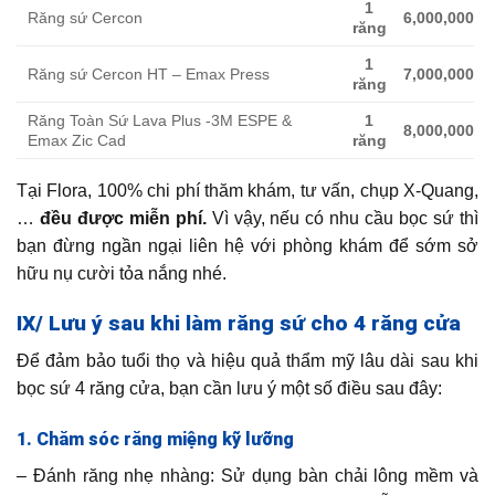
1
Răng sứ Cercon
6,000,000
răng
1
Răng sứ Cercon HT – Emax Press
7,000,000
răng
Răng Toàn Sứ Lava Plus -3M ESPE &
1
8,000,000
Emax Zic Cad
răng
Tại Flora, 100% chi phí thăm khám, tư vấn, chụp X-Quang,
…
đều được miễn phí.
Vì vậy, nếu có nhu cầu bọc sứ thì
bạn đừng ngần ngại liên hệ với phòng khám để sớm sở
hữu nụ cười tỏa nắng nhé.
IX/ Lưu ý sau khi làm răng sứ cho 4 răng cửa
Để đảm bảo tuổi thọ và hiệu quả thẩm mỹ lâu dài sau khi
bọc sứ 4 răng cửa, bạn cần lưu ý một số điều sau đây:
1. Chăm sóc răng miệng kỹ lưỡng
– Đánh răng nhẹ nhàng: Sử dụng bàn chải lông mềm và