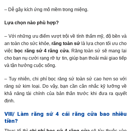
– Dễ gây kích ứng mô mềm trong miệng.
Lựa chọn nào phù hợp?
– Với những ưu điểm vượt trội về tính thẩm mỹ, độ bền và
an toàn cho sức khỏe,
răng toàn sứ
là lựa chọn tối ưu cho
việc
bọc răng sứ 4 răng cửa
. Răng toàn sứ sẽ mang lại
cho bạn nụ cười rạng rỡ tự tin, giúp bạn thoải mái giao tiếp
và tận hưởng cuộc sống.
– Tuy nhiên, chi phí bọc răng sứ toàn sứ cao hơn so với
răng sứ kim loại. Do vậy, bạn cần cân nhắc kỹ lưỡng về
khả năng tài chính của bản thân trước khi đưa ra quyết
định.
VIII/ Làm răng sứ 4 cái răng cửa bao nhiêu
tiền?
Thực tế thì
chi phí bọc sứ 4 răng cửa
sẽ tùy thuộc vào