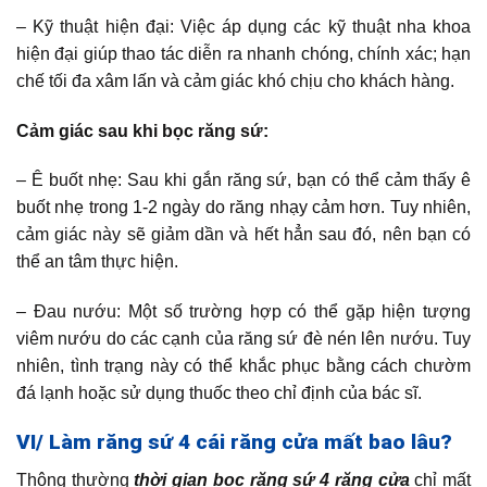
– Kỹ thuật hiện đại: Việc áp dụng các kỹ thuật nha khoa
hiện đại giúp thao tác diễn ra nhanh chóng, chính xác; hạn
chế tối đa xâm lấn và cảm giác khó chịu cho khách hàng.
Cảm giác sau khi bọc răng sứ:
– Ê buốt nhẹ: Sau khi gắn răng sứ, bạn có thể cảm thấy ê
buốt nhẹ trong 1-2 ngày do răng nhạy cảm hơn. Tuy nhiên,
cảm giác này sẽ giảm dần và hết hẳn sau đó, nên bạn có
thể an tâm thực hiện.
– Đau nướu: Một số trường hợp có thể gặp hiện tượng
viêm nướu do các cạnh của răng sứ đè nén lên nướu. Tuy
nhiên, tình trạng này có thể khắc phục bằng cách chườm
đá lạnh hoặc sử dụng thuốc theo chỉ định của bác sĩ.
VI/ Làm răng sứ 4 cái răng cửa mất bao lâu?
Thông thường
thời gian bọc răng sứ 4 răng cửa
chỉ mất