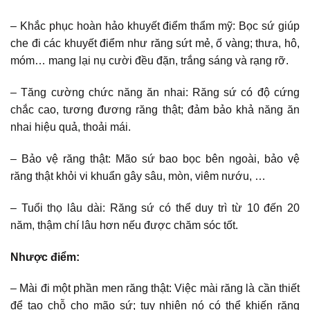
– Khắc phục hoàn hảo khuyết điểm thẩm mỹ: Bọc sứ giúp
che đi các khuyết điểm như răng sứt mẻ, ố vàng; thưa, hô,
móm… mang lại nụ cười đều đặn, trắng sáng và rạng rỡ.
– Tăng cường chức năng ăn nhai: Răng sứ có độ cứng
chắc cao, tương đương răng thật; đảm bảo khả năng ăn
nhai hiệu quả, thoải mái.
– Bảo vệ răng thật: Mão sứ bao bọc bên ngoài, bảo vệ
răng thật khỏi vi khuẩn gây sâu, mòn, viêm nướu, …
– Tuổi thọ lâu dài: Răng sứ có thể duy trì từ 10 đến 20
năm, thậm chí lâu hơn nếu được chăm sóc tốt.
Nhược điểm:
– Mài đi một phần men răng thật: Việc mài răng là cần thiết
để tạo chỗ cho mão sứ; tuy nhiên nó có thể khiến răng