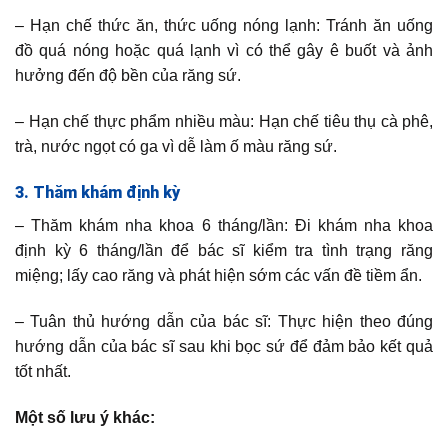
– Hạn chế thức ăn, thức uống nóng lạnh: Tránh ăn uống
đồ quá nóng hoặc quá lạnh vì có thể gây ê buốt và ảnh
hưởng đến độ bền của răng sứ.
– Hạn chế thực phẩm nhiều màu: Hạn chế tiêu thụ cà phê,
trà, nước ngọt có ga vì dễ làm ố màu răng sứ.
3. Thăm khám định kỳ
– Thăm khám nha khoa 6 tháng/lần: Đi khám nha khoa
định kỳ 6 tháng/lần để bác sĩ kiểm tra tình trạng răng
miệng; lấy cao răng và phát hiện sớm các vấn đề tiềm ẩn.
– Tuân thủ hướng dẫn của bác sĩ: Thực hiện theo đúng
hướng dẫn của bác sĩ sau khi bọc sứ để đảm bảo kết quả
tốt nhất.
Một số lưu ý khác: