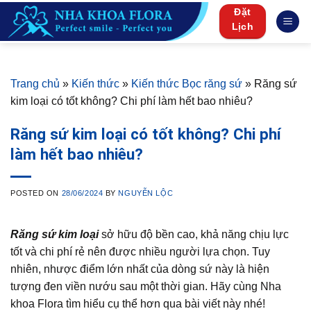
Skip
Đặt
to
Lịch
content
Trang chủ
»
Kiến thức
»
Kiến thức Bọc răng sứ
»
Răng sứ
kim loại có tốt không? Chi phí làm hết bao nhiêu?
Răng sứ kim loại có tốt không? Chi phí
làm hết bao nhiêu?
POSTED ON
28/06/2024
BY
NGUYỄN LỘC
Răng sứ kim loại
sở hữu độ bền cao, khả năng chịu lực
tốt và chi phí rẻ nên được nhiều người lựa chọn. Tuy
nhiên, nhược điểm lớn nhất của dòng sứ này là hiện
tượng đen viền nướu sau một thời gian. Hãy cùng Nha
khoa Flora tìm hiểu cụ thể hơn qua bài viết này nhé!