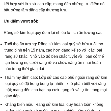
kết hợp với lớp sứ cao cấp; mang đến những ưu điểm nổi
bật, xứng tầm đẳng cấp thượng lưu.
Ưu điểm vượt trội:
Răng sứ kim loại quý đem lại nhiều lợi ích ấn tượng sau:
Tuổi thọ ấn tượng: Răng sứ kim loại quý sở hữu tuổi thọ
trung bình trên 15 năm, cao hơn đáng kể so với các loại
răng sứ khác. Nhờ vào độ bền chắc tuyệt vời, bạn có thể
tận hưởng nụ cười rạng rỡ và chức năng ăn nhai hoàn
hảo trong thời gian dài.
Thẩm mỹ đỉnh cao: Lớp sứ cao cấp phủ ngoài răng sứ kim
loại quý có độ trong bóng tự nhiên, khó phân biệt với răng
thật; mang đến cho bạn nụ cười rạng rỡ và tự tin trong mọi
giao tiếp.
Kháng biến màu: Răng sứ kim loại quý hoàn toàn không
bị đen viền nướu hay đổi màu sau nhiều năm sử dụng,