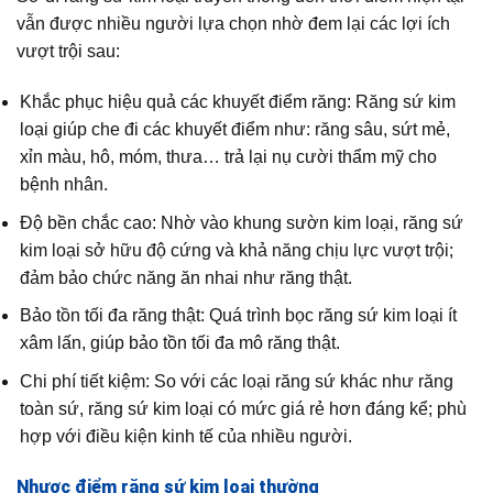
vẫn được nhiều người lựa chọn nhờ đem lại các lợi ích
vượt trội sau:
Khắc phục hiệu quả các khuyết điểm răng: Răng sứ kim
loại giúp che đi các khuyết điểm như: răng sâu, sứt mẻ,
xỉn màu, hô, móm, thưa… trả lại nụ cười thẩm mỹ cho
bệnh nhân.
Độ bền chắc cao: Nhờ vào khung sườn kim loại, răng sứ
kim loại sở hữu độ cứng và khả năng chịu lực vượt trội;
đảm bảo chức năng ăn nhai như răng thật.
Bảo tồn tối đa răng thật: Quá trình bọc răng sứ kim loại ít
xâm lấn, giúp bảo tồn tối đa mô răng thật.
Chi phí tiết kiệm: So với các loại răng sứ khác như răng
toàn sứ, răng sứ kim loại có mức giá rẻ hơn đáng kể; phù
hợp với điều kiện kinh tế của nhiều người.
Nhược điểm răng sứ kim loại thường