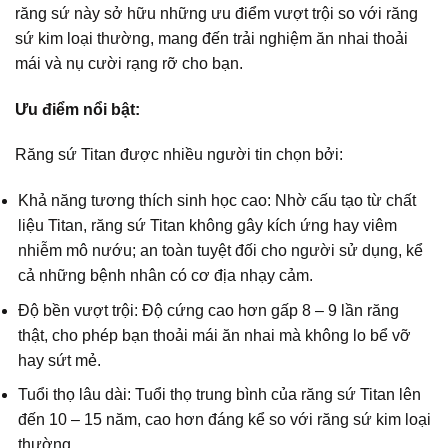
răng sứ này sở hữu những ưu điểm vượt trội so với răng
sứ kim loại thường, mang đến trải nghiệm ăn nhai thoải
mái và nụ cười rạng rỡ cho bạn.
Ưu điểm nổi bật:
Răng sứ Titan được nhiều người tin chọn bởi:
Khả năng tương thích sinh học cao: Nhờ cấu tạo từ chất
liệu Titan, răng sứ Titan không gây kích ứng hay viêm
nhiễm mô nướu; an toàn tuyệt đối cho người sử dụng, kể
cả những bệnh nhân có cơ địa nhạy cảm.
Độ bền vượt trội: Độ cứng cao hơn gấp 8 – 9 lần răng
thật, cho phép bạn thoải mái ăn nhai mà không lo bể vỡ
hay sứt mẻ.
Tuổi thọ lâu dài: Tuổi thọ trung bình của răng sứ Titan lên
đến 10 – 15 năm, cao hơn đáng kể so với răng sứ kim loại
thường.