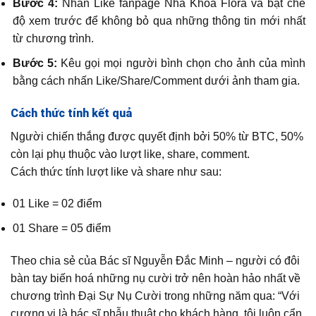
Bước 4:
Nhấn Like fanpage Nha Khoa Flora và bật chế
độ xem trước để không bỏ qua những thông tin mới nhất
từ chương trình.
Bước 5:
Kêu gọi mọi người bình chọn cho ảnh của mình
bằng cách nhấn Like/Share/Comment dưới ảnh tham gia.
Cách thức tính kết quả
Người chiến thắng được quyết định bởi 50% từ BTC, 50%
còn lại phụ thuộc vào lượt like, share, comment.
Cách thức tính lượt like và share như sau:
01 Like = 02 điểm
01 Share = 05 điểm
Theo chia sẻ của Bác sĩ Nguyễn Đắc Minh – người có đôi
bàn tay biến hoá những nụ cười trở nên hoàn hảo nhất về
chương trình Đại Sự Nụ Cười trong những năm qua: “Với
cương vị là bác sĩ phẫu thuật cho khách hàng, tôi luôn cẩn