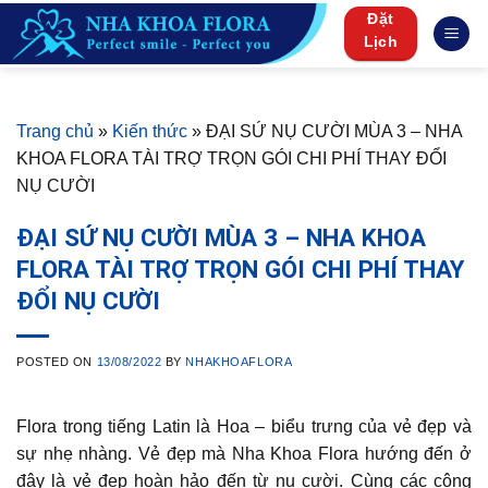
Skip
Đặt
to
Lịch
content
Trang chủ
»
Kiến thức
»
ĐẠI SỨ NỤ CƯỜI MÙA 3 – NHA
KHOA FLORA TÀI TRỢ TRỌN GÓI CHI PHÍ THAY ĐỔI
NỤ CƯỜI
ĐẠI SỨ NỤ CƯỜI MÙA 3 – NHA KHOA
FLORA TÀI TRỢ TRỌN GÓI CHI PHÍ THAY
ĐỔI NỤ CƯỜI
POSTED ON
13/08/2022
BY
NHAKHOAFLORA
Flora trong tiếng Latin là Hoa – biểu trưng của vẻ đẹp và
sự nhẹ nhàng. Vẻ đẹp mà Nha Khoa Flora hướng đến ở
đây là vẻ đẹp hoàn hảo đến từ nụ cười. Cùng các công