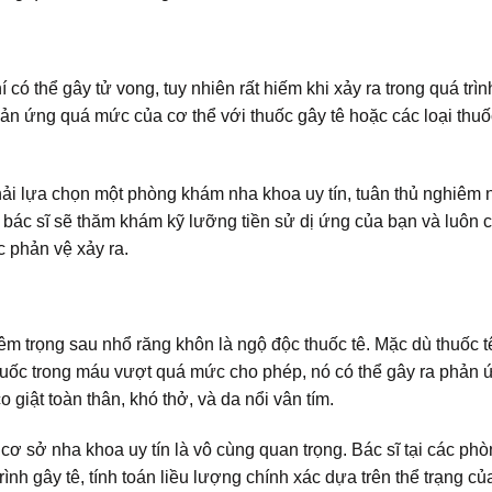
có thể gây tử vong, tuy nhiên rất hiếm khi xảy ra trong quá trì
ản ứng quá mức của cơ thể với thuốc gây tê hoặc các loại thu
phải lựa chọn một phòng khám nha khoa uy tín, tuân thủ nghiêm 
, bác sĩ sẽ thăm khám kỹ lưỡng tiền sử dị ứng của bạn và luôn 
c phản vệ xảy ra.
 trọng sau nhổ răng khôn là ngộ độc thuốc tê. Mặc dù thuốc 
huốc trong máu vượt quá mức cho phép, nó có thể gây ra phản 
giật toàn thân, khó thở, và da nổi vân tím.
cơ sở nha khoa uy tín là vô cùng quan trọng. Bác sĩ tại các ph
nh gây tê, tính toán liều lượng chính xác dựa trên thể trạng củ