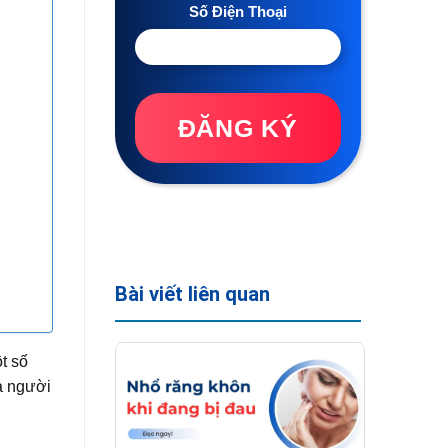
Số Điện Thoại
ĐĂNG KÝ
Bài viết liên quan
t số
a người