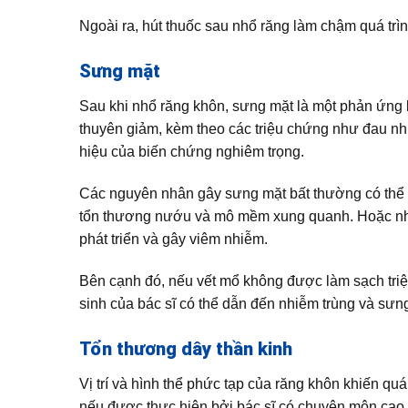
Ngoài ra, hút thuốc sau nhổ răng làm chậm quá trìn
Sưng mặt
Sau khi nhổ răng khôn, sưng mặt là một phản ứng b
thuyên giảm, kèm theo các triệu chứng như đau nhứ
hiệu của biến chứng nghiêm trọng.
Các nguyên nhân gây sưng mặt bất thường có thể d
tổn thương nướu và mô mềm xung quanh. Hoặc nha 
phát triển và gây viêm nhiễm.
Bên cạnh đó, nếu vết mổ không được làm sạch tri
sinh của bác sĩ có thể dẫn đến nhiễm trùng và sưn
Tổn thương dây thần kinh
Vị trí và hình thể phức tạp của răng khôn khiến quá
nếu được thực hiện bởi bác sĩ có chuyên môn cao v