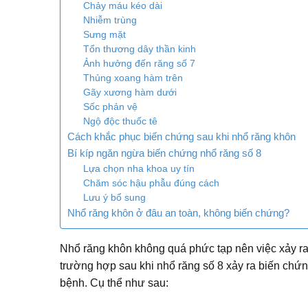
Chảy máu kéo dài
Nhiễm trùng
Sưng mặt
Tổn thương dây thần kinh
Ảnh hưởng đến răng số 7
Thủng xoang hàm trên
Gãy xương hàm dưới
Sốc phản vệ
Ngộ độc thuốc tê
Cách khắc phục biến chứng sau khi nhổ răng khôn
Bí kíp ngăn ngừa biến chứng nhổ răng số 8
Lựa chọn nha khoa uy tín
Chăm sóc hậu phẫu đúng cách
Lưu ý bổ sung
Nhổ răng khôn ở đâu an toàn, không biến chứng?
Nhổ răng khôn không quá phức tạp nên việc xảy ra r
trường hợp sau khi nhổ răng số 8 xảy ra biến chứ
bệnh. Cụ thể như sau: