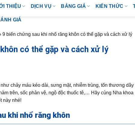
ỚI THIỆU
DỊCH VỤ
BẢNG GIÁ
KIẾN THỨC
ÁNH GIÁ
»
9 biến chứng sau khi nhổ răng khôn có thể gặp và cách xử lý
 khôn có thể gặp và cách xử lý
 như chảy máu kéo dài, sưng mặt, nhiễm trùng, tổn thương dây
 hàm trên, sốc phản vệ, ngộ độc thuốc tê,… Hãy cùng Nha khoa 
t này nhé!
au khi nhổ răng khôn