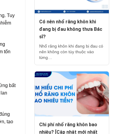
ng. Tuy
Có nên nhổ răng khôn khi
nhiễm
đang bị đau không thưa Bác
sĩ?
ơng
Nhổ răng khôn khi đang bị đau có
m tổn
nên không còn tùy thuộc vào
từng…
hứng bất
 lan
 đúng
n, tạo
Chi phí nhổ răng khôn bao
nhiêu? [Cập nhật mới nhất