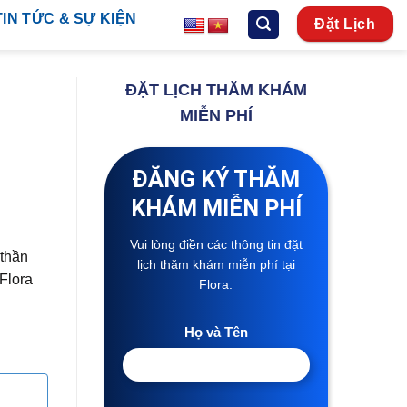
TIN TỨC & SỰ KIỆN
Đặt Lịch
ĐẶT LỊCH THĂM KHÁM
MIỄN PHÍ
ĐĂNG KÝ THĂM
KHÁM MIỄN PHÍ
Vui lòng điền các thông tin đặt
 thần
lịch thăm khám miễn phí tại
Flora
Flora.
Họ và Tên