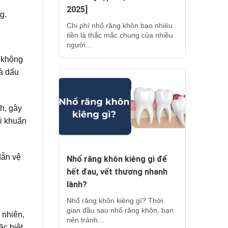
2025]
g.
Chi phí nhổ răng khôn bao nhiêu
tiền là thắc mắc chung của nhiều
người…
i không
là dấu
h, gây
i khuẩn
dẫn vệ
Nhổ răng khôn kiêng gì để
hết đau, vết thương nhanh
lành?
Nhổ răng khôn kiêng gì? Thời
gian đầu sau nhổ răng khôn, bạn
 nhiên,
nên tránh…
ặc biệt