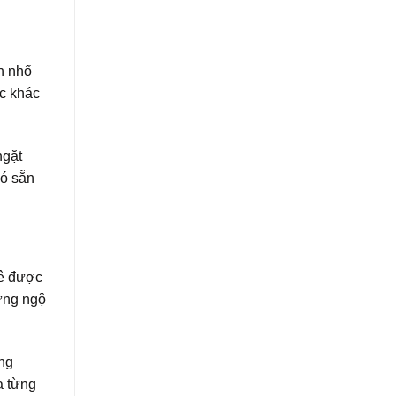
nh nhổ
ốc khác
ngặt
có sẵn
tê được
ứng ngộ
òng
a từng