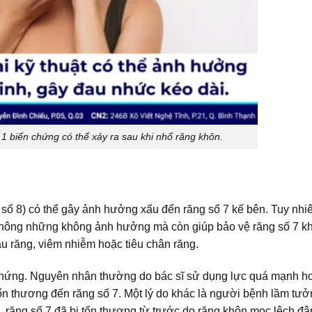
 1 biến chứng có thể xảy ra sau khi nhổ răng khôn.
 số 8) có thể gây ảnh hưởng xấu đến răng số 7 kế bên. Tuy nhi
 không những không ảnh hưởng mà còn giúp bảo vệ răng số 7 kh
u răng, viêm nhiễm hoặc tiêu chân răng.
chứng. Nguyên nhân thường do bác sĩ sử dụng lực quá mạnh h
 tổn thương đến răng số 7. Một lý do khác là người bệnh lầm tư
tế, răng số 7 đã bị tổn thương từ trước do răng khôn mọc lệch đ