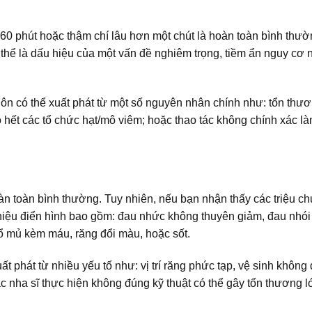
60 phút hoặc thậm chí lâu hơn một chút là hoàn toàn bình thườ
thể là dấu hiệu của một vấn đề nghiêm trọng, tiềm ẩn nguy cơ 
n có thể xuất phát từ một số nguyên nhân chính như: tổn thư
hết các tổ chức hạt/mô viêm; hoặc thao tác không chính xác là
n toàn bình thường. Tuy nhiên, nếu bạn nhận thấy các triệu c
 hiệu điển hình bao gồm: đau nhức không thuyên giảm, đau nhói
 mủ kèm máu, răng đổi màu, hoặc sốt.
t phát từ nhiều yếu tố như: vị trí răng phức tạp, vệ sinh không
nha sĩ thực hiện không đúng kỹ thuật có thể gây tổn thương lớ