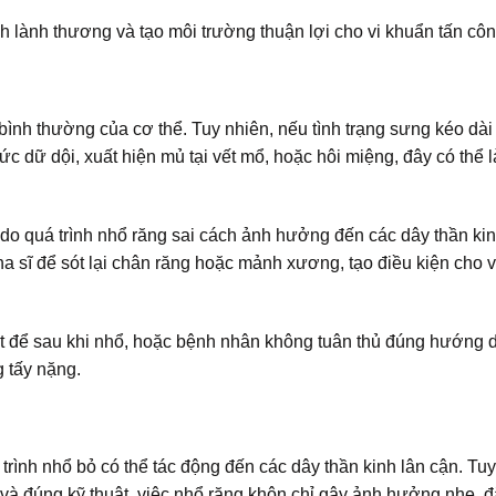
h lành thương và tạo môi trường thuận lợi cho vi khuẩn tấn côn
ình thường của cơ thể. Tuy nhiên, nếu tình trạng sưng kéo dà
c dữ dội, xuất hiện mủ tại vết mổ, hoặc hôi miệng, đây có thể 
o quá trình nhổ răng sai cách ảnh hưởng đến các dây thần kin
sĩ để sót lại chân răng hoặc mảnh xương, tạo điều kiện cho v
ệt để sau khi nhổ, hoặc bệnh nhân không tuân thủ đúng hướng 
g tấy nặng.
 trình nhổ bỏ có thể tác động đến các dây thần kinh lân cận. Tuy
à đúng kỹ thuật, việc nhổ răng khôn chỉ gây ảnh hưởng nhẹ, đ