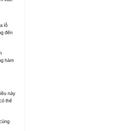
a lỗ
ng đến
m
ang hàm
iều này
có thể
 cùng