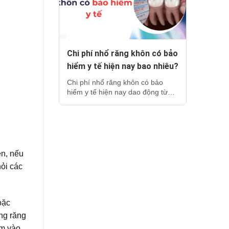
Chi phí nhổ răng khôn có bảo
hiểm y tế hiện nay bao nhiêu?
Chi phí nhổ răng khôn có bảo
hiểm y tế hiện nay dao động từ…
ên, nếu
ỏi các
oặc
ởng răng
âm vào.