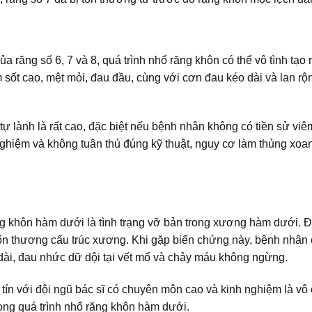
 răng số 6, 7 và 8, quá trình nhổ răng khôn có thể vô tình tạo r
sốt cao, mệt mỏi, đau đầu, cùng với cơn đau kéo dài và lan rộ
ự lành là rất cao, đặc biệt nếu bệnh nhân không có tiền sử viê
 nghiệm và không tuân thủ đúng kỹ thuật, nguy cơ làm thủng xo
g khôn hàm dưới là tình trạng vỡ bản trong xương hàm dưới. Đ
tổn thương cấu trúc xương. Khi gặp biến chứng này, bệnh nhân 
 dài, đau nhức dữ dội tại vết mổ và chảy máu không ngừng.
tín với đội ngũ bác sĩ có chuyên môn cao và kinh nghiệm là vô
rong quá trình nhổ răng khôn hàm dưới.