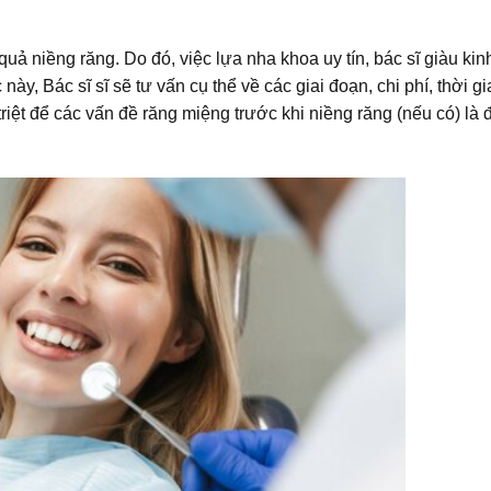
quả niềng răng. Do đó, việc lựa nha khoa uy tín, bác sĩ giàu kin
y, Bác sĩ sĩ sẽ tư vấn cụ thể về các giai đoạn, chi phí, thời g
triệt để các vấn đề răng miệng trước khi niềng răng (nếu có) là 