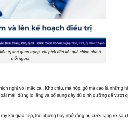
ều trị khá quan trọng, chi phối đến kết quả chỉnh nha ở
mỗi người
hích nghi với mắc cài. Khó chịu, má hóp, gò má cao là những h
thoải mái, đừng lo lắng và bổ sung đầy đủ dinh dưỡng để vượt q
mỹ khi giao tiếp, thế nhưng hãy nhớ rằng nụ cười rạng rỡ sau 