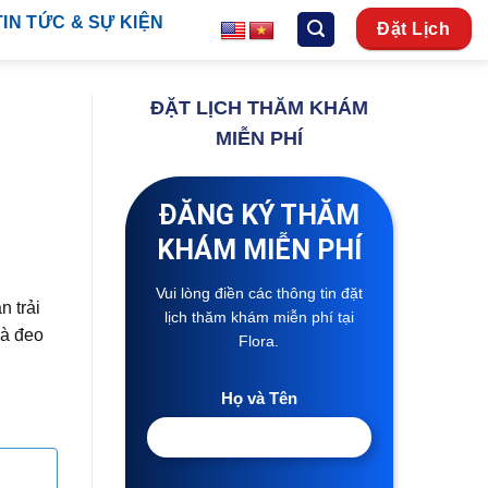
TIN TỨC & SỰ KIỆN
Đặt Lịch
ĐẶT LỊCH THĂM KHÁM
MIỄN PHÍ
ĐĂNG KÝ THĂM
KHÁM MIỄN PHÍ
Vui lòng điền các thông tin đặt
 trải
lịch thăm khám miễn phí tại
và đeo
Flora.
Họ và Tên