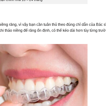
iềng răng, vì vậy bạn cần tuân thủ theo đúng chỉ dẫn của Bác sĩ
khi tháo niềng để răng ổn định, có thể kéo dài hơn tùy từng trư