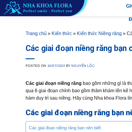
Skip
GI
to
content
Đ
Trang chủ
»
Kiến thức
»
Kiến thức Niềng răng
»
Cá
Các giai đoạn niềng răng bạn c
POSTED ON
16/07/2024
BY
NGUYỄN LỘC
Các giai đoạn niềng răng
bao gồm những gì là th
qua 6 giai đoạn chính bao gồm thăm khám lên kế hoạ
hàm duy trì sau niềng. Hãy cùng Nha khoa Flora tìm
Các giai đoạn niềng răng bạn n
Các giai đoạn niềng răng bạn nên biết