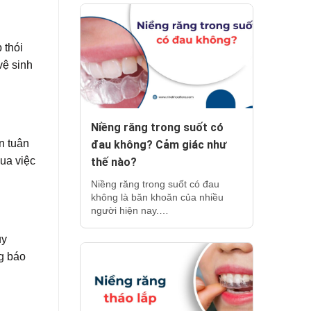
 thói
vệ sinh
Niềng răng trong suốt có
n tuân
đau không? Cảm giác như
qua việc
thế nào?
Niềng răng trong suốt có đau
không là băn khoăn của nhiều
người hiện nay.…
uy
ng báo