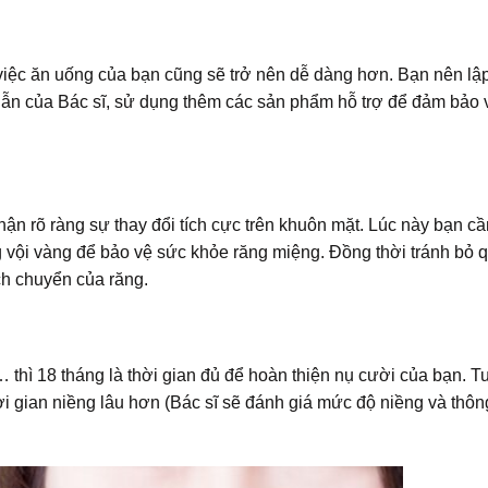
việc ăn uống của bạn cũng sẽ trở nên dễ dàng hơn. Bạn nên lập
n của Bác sĩ, sử dụng thêm các sản phẩm hỗ trợ để đảm bảo 
n rõ ràng sự thay đổi tích cực trên khuôn mặt. Lúc này bạn cầ
ng vội vàng để bảo vệ sức khỏe răng miệng. Đồng thời tránh bỏ 
ịch chuyển của răng.
thì 18 tháng là thời gian đủ để hoàn thiện nụ cười của bạn. T
i gian niềng lâu hơn (Bác sĩ sẽ đánh giá mức độ niềng và thô