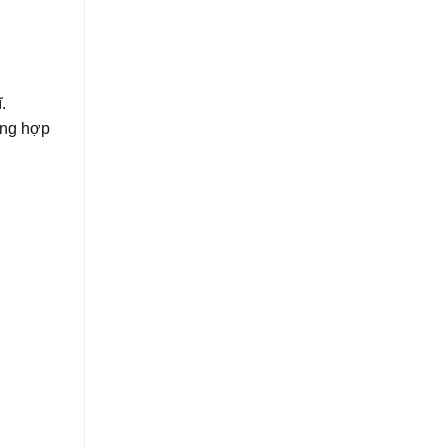
.
ờng hợp