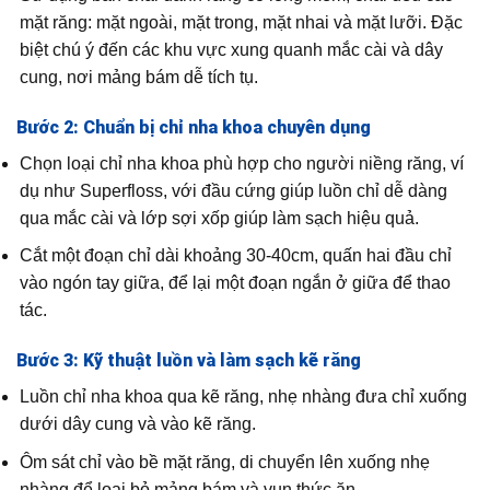
mặt răng: mặt ngoài, mặt trong, mặt nhai và mặt lưỡi. Đặc
biệt chú ý đến các khu vực xung quanh mắc cài và dây
cung, nơi mảng bám dễ tích tụ.
Bước 2: Chuẩn bị chỉ nha khoa chuyên dụng
Chọn loại chỉ nha khoa phù hợp cho người niềng răng, ví
dụ như Superfloss, với đầu cứng giúp luồn chỉ dễ dàng
qua mắc cài và lớp sợi xốp giúp làm sạch hiệu quả.
Cắt một đoạn chỉ dài khoảng 30-40cm, quấn hai đầu chỉ
vào ngón tay giữa, để lại một đoạn ngắn ở giữa để thao
tác.
Bước 3: Kỹ thuật luồn và làm sạch kẽ răng
Luồn chỉ nha khoa qua kẽ răng, nhẹ nhàng đưa chỉ xuống
dưới dây cung và vào kẽ răng.
Ôm sát chỉ vào bề mặt răng, di chuyển lên xuống nhẹ
nhàng để loại bỏ mảng bám và vụn thức ăn.