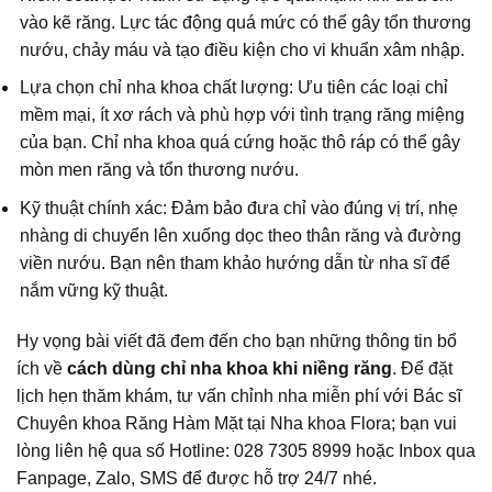
vào kẽ răng. Lực tác động quá mức có thể gây tổn thương
nướu, chảy máu và tạo điều kiện cho vi khuẩn xâm nhập.
Lựa chọn chỉ nha khoa chất lượng: Ưu tiên các loại chỉ
mềm mại, ít xơ rách và phù hợp với tình trạng răng miệng
của bạn. Chỉ nha khoa quá cứng hoặc thô ráp có thể gây
mòn men răng và tổn thương nướu.
Kỹ thuật chính xác: Đảm bảo đưa chỉ vào đúng vị trí, nhẹ
nhàng di chuyển lên xuống dọc theo thân răng và đường
viền nướu. Bạn nên tham khảo hướng dẫn từ nha sĩ để
nắm vững kỹ thuật.
Hy vọng bài viết đã đem đến cho bạn những thông tin bổ
ích về
cách dùng chỉ nha khoa khi niềng răng
. Để đặt
lịch hẹn thăm khám, tư vấn chỉnh nha miễn phí với Bác sĩ
Chuyên khoa Răng Hàm Mặt tại Nha khoa Flora; bạn vui
lòng liên hệ qua số Hotline: 028 7305 8999 hoặc Inbox qua
Fanpage, Zalo, SMS để được hỗ trợ 24/7 nhé.