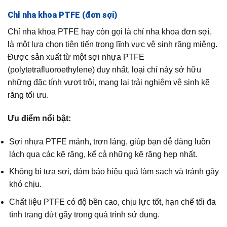
Chỉ nha khoa PTFE (đơn sợi)
Chỉ nha khoa PTFE hay còn gọi là chỉ nha khoa đơn sợi,
là một lựa chọn tiên tiến trong lĩnh vực vệ sinh răng miệng.
Được sản xuất từ một sợi nhựa PTFE
(polytetrafluoroethylene) duy nhất, loại chỉ này sở hữu
những đặc tính vượt trội, mang lại trải nghiệm vệ sinh kẽ
răng tối ưu.
Ưu điểm nổi bật:
Sợi nhựa PTFE mảnh, trơn láng, giúp bạn dễ dàng luồn
lách qua các kẽ răng, kể cả những kẽ răng hẹp nhất.
Không bị tưa sợi, đảm bảo hiệu quả làm sạch và tránh gây
khó chịu.
Chất liệu PTFE có độ bền cao, chịu lực tốt, hạn chế tối đa
tình trạng đứt gãy trong quá trình sử dụng.