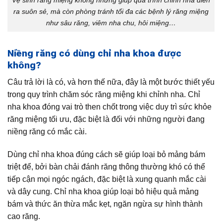
Vệ sinh răng miệng không những giúp quá trình chỉnh nha diễn
ra suôn sẻ, mà còn phòng tránh tối đa các bệnh lý răng miệng
như sâu răng, viêm nha chu, hôi miệng…
Niềng răng có dùng chỉ nha khoa được
không?
Câu trả lời là có, và hơn thế nữa, đây là một bước thiết yếu
trong quy trình chăm sóc răng miệng khi chỉnh nha. Chỉ
nha khoa đóng vai trò then chốt trong việc duy trì sức khỏe
răng miệng tối ưu, đặc biệt là đối với những người đang
niềng răng có mắc cài.
Dùng chỉ nha khoa đúng cách sẽ giúp loại bỏ mảng bám
triệt để, bởi bàn chải đánh răng thông thường khó có thể
tiếp cận mọi ngóc ngách, đặc biệt là xung quanh mắc cài
và dây cung. Chỉ nha khoa giúp loại bỏ hiệu quả mảng
bám và thức ăn thừa mắc kẹt, ngăn ngừa sự hình thành
cao răng.