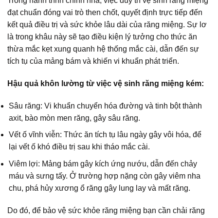
Trong hành trình chỉnh nha, việc duy trì vệ sinh răng miệng
đạt chuẩn đóng vai trò then chốt, quyết định trực tiếp đến
kết quả điều trị và sức khỏe lâu dài của răng miệng. Sự lơ
là trong khâu này sẽ tạo điều kiện lý tưởng cho thức ăn
thừa mắc kẹt xung quanh hệ thống mắc cài, dẫn đến sự
tích tụ của mảng bám và khiến vi khuẩn phát triển.
Hậu quả khôn lường từ việc vệ sinh răng miệng kém:
Sâu răng: Vi khuẩn chuyển hóa đường và tinh bột thành
axit, bào mòn men răng, gây sâu răng.
Vết ố vĩnh viễn: Thức ăn tích tụ lâu ngày gây vôi hóa, để
lại vết ố khó điều trị sau khi tháo mắc cài.
Viêm lợi: Mảng bám gây kích ứng nướu, dẫn đến chảy
máu và sưng tấy. Ở trường hợp nặng còn gây viêm nha
chu, phá hủy xương ổ răng gây lung lay và mất răng.
Do đó, để bảo vệ sức khỏe răng miệng bạn cần chải răng