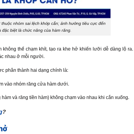
t thuộc nhóm sai lệch khớp cắn; ảnh hưởng tiêu cực đến
à đặc biệt là chức năng của hàm răng.
hông thể chạm khít, tạo ra khe hở khiến lưỡi dễ dàng lộ ra.
c nhau ở mỗi người.
c phân thành hai dạng chính là:
ạm vào nhóm răng cửa hàm dưới.
g hàm và răng tiền hàm) không chạm vào nhau khi cắn xuống.
g
?
 hở