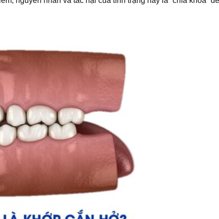
ểm, nguyên nhân và tác hại của tình trạng này là “chìa khóa” đ