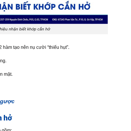
hiệu nhận biết khớp cắn hở
 hàm tạo nên nụ cười “thiếu hụt”.
ng.
n mặt.
 ngược
n hở
o gồm: