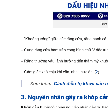
Dấu 
– “Khoảng trống” giữa các răng cửa, răng nanh cả 2
– Cung răng cửa hàm trên cong hình chữ V đặc trư
– Răng thường vẩu, ảnh hưởng đến thẩm mỹ khuô
– Cảm giác khó chịu khi cắn, nhai thức ăn. (
2
)
Xem thêm:
Cách điều trị khớp cắn
3. Nguyên nhân gây ra khớp cắ
Khớp cắn bị hở
có nhiều nguyên nhân gây ra, ba