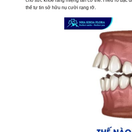
cho sức khỏe răng miệng lẫn cơ thể. Hiểu rõ đặc đi
thể tự tin sở hữu nụ cười rạng rỡ.