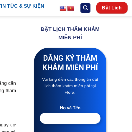
TIN TỨC & SỰ KIỆN
Đặt Lịch
ĐẶT LỊCH THĂM KHÁM
MIỄN PHÍ
ĐĂNG KÝ THĂM
KHÁM MIỄN PHÍ
Vui lòng điền các thông tin đặt
ăng cắn
lịch thăm khám miễn phí tại
ùng tham
Flora.
Họ và Tên
nguy cơ