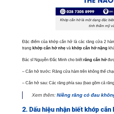
Khớp cắn hở là một dạng đặc biệ
tính thẩm mỹ v
Đặc điểm của khớp cắn hở là các răng cửa 2 hàm k
trạng
khớp cắn hở nhẹ
và
khớp cắn hở nặng
khá
Bác sĩ Nguyễn Đắc Minh cho biết
răng cắn hở
đượ
– Cắn hở trước: Răng cửa hàm trên không thể ch
– Cắn hở sau: Các răng phía sau (bao gồm cả răn
Xem thêm:
Niềng răng có đau khôn
2. Dấu hiệu nhận biết khớp cắn