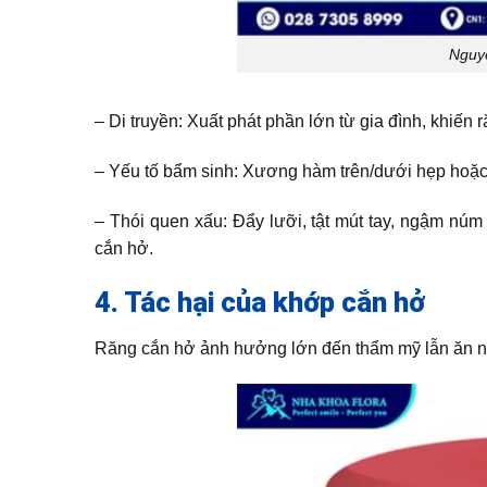
Nguyê
– Di truyền: Xuất phát phần lớn từ gia đình, khiến
– Yếu tố bẩm sinh: Xương hàm trên/dưới hẹp hoặ
– Thói quen xấu: Đẩy lưỡi, tật mút tay, ngậm núm
cắn hở.
4. Tác hại của khớp cắn hở
Răng cắn hở ảnh hưởng lớn đến thẩm mỹ lẫn ăn nh