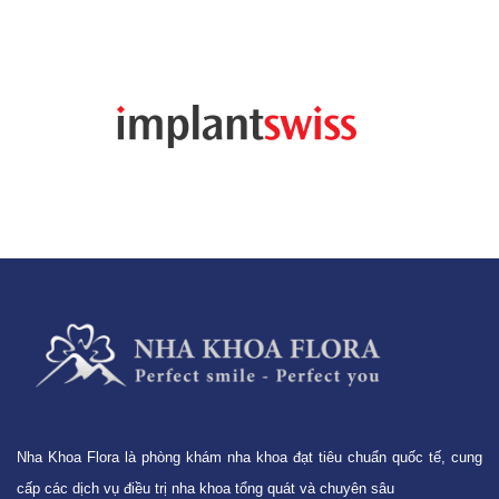
Nha Khoa Flora là phòng khám nha khoa đạt tiêu chuẩn quốc tế, cung
cấp các dịch vụ điều trị nha khoa tổng quát và chuyên sâu