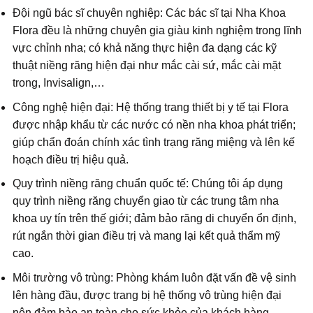
Đội ngũ bác sĩ chuyên nghiệp: Các bác sĩ tại Nha Khoa
Flora đều là những chuyên gia giàu kinh nghiệm trong lĩnh
vực chỉnh nha; có khả năng thực hiện đa dạng các kỹ
thuật niềng răng hiện đại như mắc cài sứ, mắc cài mặt
trong, Invisalign,…
Công nghệ hiện đại: Hệ thống trang thiết bị y tế tại Flora
được nhập khẩu từ các nước có nền nha khoa phát triển;
giúp chẩn đoán chính xác tình trạng răng miệng và lên kế
hoạch điều trị hiệu quả.
Quy trình niềng răng chuẩn quốc tế: Chúng tôi áp dụng
quy trình niềng răng chuyển giao từ các trung tâm nha
khoa uy tín trên thế giới; đảm bảo răng di chuyển ổn định,
rút ngắn thời gian điều trị và mang lại kết quả thẩm mỹ
cao.
Môi trường vô trùng: Phòng khám luôn đặt vấn đề vệ sinh
lên hàng đầu, được trang bị hệ thống vô trùng hiện đại
nên đảm bảo an toàn cho sức khỏe của khách hàng.