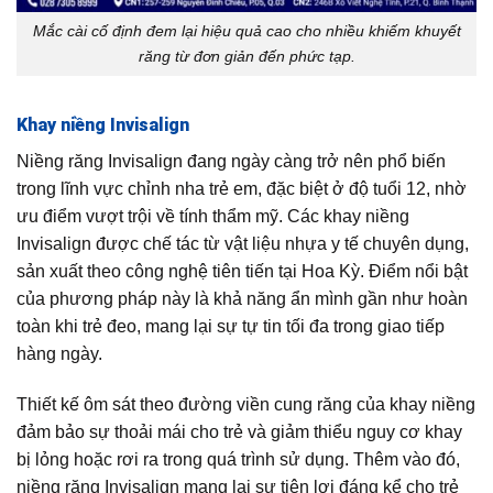
Mắc cài cố định đem lại hiệu quả cao cho nhiều khiếm khuyết
răng từ đơn giản đến phức tạp.
Khay niềng Invisalign
Niềng răng Invisalign đang ngày càng trở nên phổ biến
trong lĩnh vực chỉnh nha trẻ em, đặc biệt ở độ tuổi 12, nhờ
ưu điểm vượt trội về tính thẩm mỹ. Các khay niềng
Invisalign được chế tác từ vật liệu nhựa y tế chuyên dụng,
sản xuất theo công nghệ tiên tiến tại Hoa Kỳ. Điểm nổi bật
của phương pháp này là khả năng ẩn mình gần như hoàn
toàn khi trẻ đeo, mang lại sự tự tin tối đa trong giao tiếp
hàng ngày.
Thiết kế ôm sát theo đường viền cung răng của khay niềng
đảm bảo sự thoải mái cho trẻ và giảm thiểu nguy cơ khay
bị lỏng hoặc rơi ra trong quá trình sử dụng. Thêm vào đó,
niềng răng Invisalign mang lại sự tiện lợi đáng kể cho trẻ