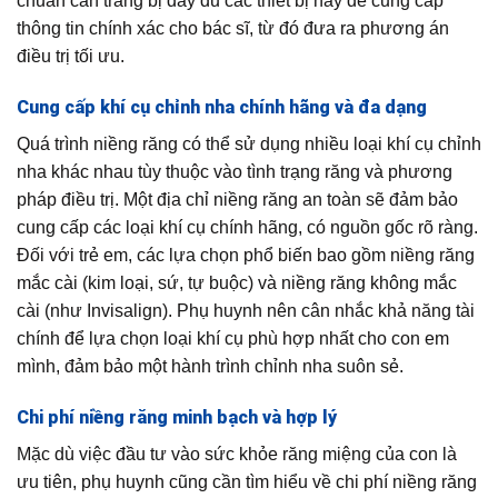
chuẩn cần trang bị đầy đủ các thiết bị này để cung cấp
thông tin chính xác cho bác sĩ, từ đó đưa ra phương án
điều trị tối ưu.
Cung cấp khí cụ chỉnh nha chính hãng và đa dạng
Quá trình niềng răng có thể sử dụng nhiều loại khí cụ chỉnh
nha khác nhau tùy thuộc vào tình trạng răng và phương
pháp điều trị. Một địa chỉ niềng răng an toàn sẽ đảm bảo
cung cấp các loại khí cụ chính hãng, có nguồn gốc rõ ràng.
Đối với trẻ em, các lựa chọn phổ biến bao gồm niềng răng
mắc cài (kim loại, sứ, tự buộc) và niềng răng không mắc
cài (như Invisalign). Phụ huynh nên cân nhắc khả năng tài
chính để lựa chọn loại khí cụ phù hợp nhất cho con em
mình, đảm bảo một hành trình chỉnh nha suôn sẻ.
Chi phí niềng răng minh bạch và hợp lý
Mặc dù việc đầu tư vào sức khỏe răng miệng của con là
ưu tiên, phụ huynh cũng cần tìm hiểu về chi phí niềng răng