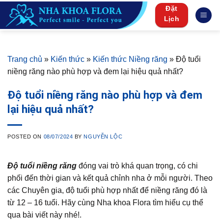
Skip
Đặt
to
Lịch
content
Trang chủ
»
Kiến thức
»
Kiến thức Niềng răng
»
Độ tuổi
niềng răng nào phù hợp và đem lại hiệu quả nhất?
Độ tuổi niềng răng nào phù hợp và đem
lại hiệu quả nhất?
POSTED ON
08/07/2024
BY
NGUYỄN LỘC
Độ tuổi niềng răng
đóng vai trò khá quan trọng, có chi
phối đến thời gian và kết quả chỉnh nha ở mỗi người. Theo
các Chuyên gia, độ tuổi phù hợp nhất để niềng răng đó là
từ 12 – 16 tuổi. Hãy cùng Nha khoa Flora tìm hiểu cụ thể
qua bài viết này nhé!.