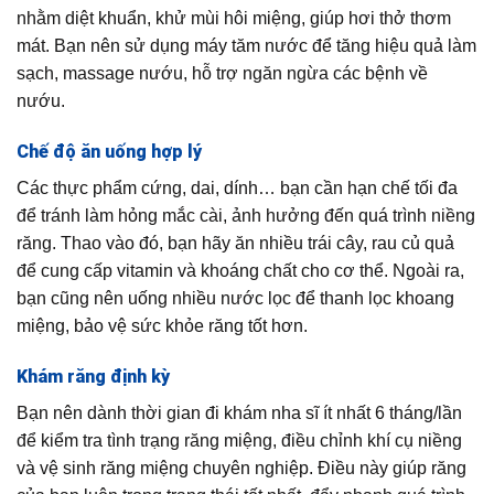
nhằm diệt khuẩn, khử mùi hôi miệng, giúp hơi thở thơm
mát. Bạn nên sử dụng máy tăm nước để tăng hiệu quả làm
sạch, massage nướu, hỗ trợ ngăn ngừa các bệnh về
nướu.
Chế độ ăn uống hợp lý
Các thực phẩm cứng, dai, dính… bạn cần hạn chế tối đa
để tránh làm hỏng mắc cài, ảnh hưởng đến quá trình niềng
răng. Thao vào đó, bạn hãy ăn nhiều trái cây, rau củ quả
để cung cấp vitamin và khoáng chất cho cơ thể. Ngoài ra,
bạn cũng nên uống nhiều nước lọc để thanh lọc khoang
miệng, bảo vệ sức khỏe răng tốt hơn.
Khám răng định kỳ
Bạn nên dành thời gian đi khám nha sĩ ít nhất 6 tháng/lần
để kiểm tra tình trạng răng miệng, điều chỉnh khí cụ niềng
và vệ sinh răng miệng chuyên nghiệp. Điều này giúp răng