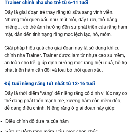
Trainer chỉnh nha cho trẻ từ 6-11 tuổi
Đây là giai đoạn trẻ thay răng từ sữa sang vĩnh viễn.
Những thói quen xấu như mút môi, đẩy lưỡi, thở bằng
miệng… có thể ảnh hưởng đến sự phát triển của răng hàm
mặt, dẫn đến tình trạng răng mọc lệch lạc, hô, móm.
Giải pháp hiệu quả cho giai đoạn này là sử dụng khí cụ
chỉnh nha Trainer. Trainer được làm từ nhựa cao su mềm,
an toàn cho trẻ, giúp định hướng mọc răng hiệu quả, hỗ trợ
phát triển hàm cân đối và loại bỏ thói quen xấu.
Độ tuổi niềng răng tốt nhất từ 12-16 tuổi
Đây là thời điểm “vàng” để niềng răng cố định vì lúc này cơ
thể đang phát triển mạnh mẽ, xương hàm còn mềm dẻo,
dễ dàng điều chỉnh. Niềng răng ở giai đoạn này giúp:
Điều chỉnh độ đưa ra của hàm
Sửa sai lệch răng móm, vẩu, mọc chen chúc