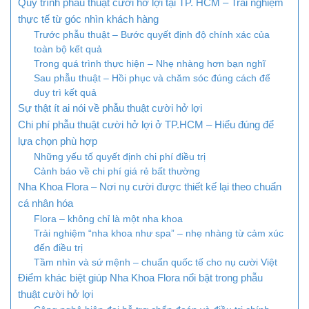
Quy trình phẫu thuật cười hở lợi tại TP. HCM – Trải nghiệm
thực tế từ góc nhìn khách hàng
Trước phẫu thuật – Bước quyết định độ chính xác của
toàn bộ kết quả
Trong quá trình thực hiện – Nhẹ nhàng hơn bạn nghĩ
Sau phẫu thuật – Hồi phục và chăm sóc đúng cách để
duy trì kết quả
Sự thật ít ai nói về phẫu thuật cười hở lợi
Chi phí phẫu thuật cười hở lợi ở TP.HCM – Hiểu đúng để
lựa chọn phù hợp
Những yếu tố quyết định chi phí điều trị
Cảnh báo về chi phí giá rẻ bất thường
Nha Khoa Flora – Nơi nụ cười được thiết kế lại theo chuẩn
cá nhân hóa
Flora – không chỉ là một nha khoa
Trải nghiệm “nha khoa như spa” – nhẹ nhàng từ cảm xúc
đến điều trị
Tầm nhìn và sứ mệnh – chuẩn quốc tế cho nụ cười Việt
Điểm khác biệt giúp Nha Khoa Flora nổi bật trong phẫu
thuật cười hở lợi