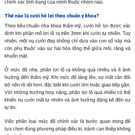
chính xác tình trạng của mình thuộc nhóm nào.
Thế nào là cười hở lợi theo chuẩn y khoa?
Theo tiêu chuẩn nha khoa thẩm mỹ, cười hở lợi được xác
định khi phần mô lợi lộ ra trên 3mm khi cười tự nhiên. Tuy
nhiên, một nụ cười đẹp không chỉ dựa vào con số này mà
còn phụ thuộc vào sự hài hòa tổng thể giữa môi, răng và
khuôn mặt.
Ở mức độ nhẹ, phần lợi lộ ra không quá nhiều và ít ảnh
hưởng đến thẩm mỹ. Khi mức độ tăng lên, sự mất cân đối
trở nên rõ rệt hơn, đặc biệt khi cười lớn hoặc giao tiếp gần.
Với những trường hợp nặng, phần lợi lộ quá nhiều có thể
khiến nụ cười mất tự nhiên và ảnh hưởng đáng kể đến sự
tự tin.
Việc phân loại mức độ chính xác là bước quan trọng để
lựa chọn đúng phương pháp điều trị, tránh can thiệp không