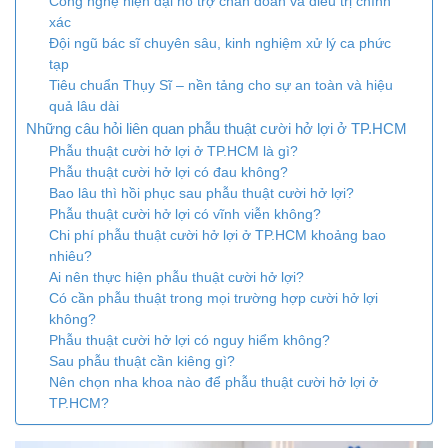
Công nghệ hiện đại hỗ trợ chẩn đoán và điều trị chính
xác
Đội ngũ bác sĩ chuyên sâu, kinh nghiệm xử lý ca phức
tạp
Tiêu chuẩn Thụy Sĩ – nền tảng cho sự an toàn và hiệu
quả lâu dài
Những câu hỏi liên quan phẫu thuật cười hở lợi ở TP.HCM
Phẫu thuật cười hở lợi ở TP.HCM là gì?
Phẫu thuật cười hở lợi có đau không?
Bao lâu thì hồi phục sau phẫu thuật cười hở lợi?
Phẫu thuật cười hở lợi có vĩnh viễn không?
Chi phí phẫu thuật cười hở lợi ở TP.HCM khoảng bao
nhiêu?
Ai nên thực hiện phẫu thuật cười hở lợi?
Có cần phẫu thuật trong mọi trường hợp cười hở lợi
không?
Phẫu thuật cười hở lợi có nguy hiểm không?
Sau phẫu thuật cần kiêng gì?
Nên chọn nha khoa nào để phẫu thuật cười hở lợi ở
TP.HCM?