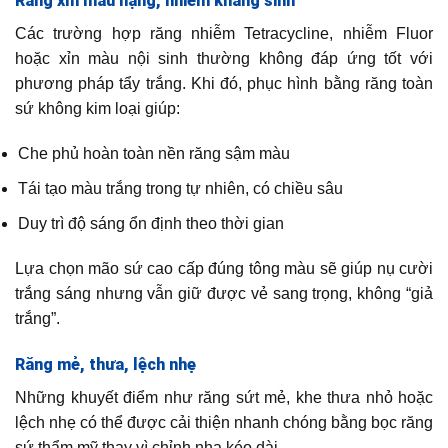
Răng xỉn màu nặng, nhiễm kháng sinh
Các trường hợp răng nhiễm Tetracycline, nhiễm Fluor
hoặc xỉn màu nội sinh thường không đáp ứng tốt với
phương pháp tẩy trắng. Khi đó, phục hình bằng răng toàn
sứ không kim loại giúp:
Che phủ hoàn toàn nền răng sậm màu
Tái tạo màu trắng trong tự nhiên, có chiều sâu
Duy trì độ sáng ổn định theo thời gian
Lựa chọn mão sứ cao cấp đúng tông màu sẽ giúp nụ cười
trắng sáng nhưng vẫn giữ được vẻ sang trọng, không “giả
trắng”.
Răng mẻ, thưa, lệch nhẹ
Những khuyết điểm như răng sứt mẻ, khe thưa nhỏ hoặc
lệch nhẹ có thể được cải thiện nhanh chóng bằng bọc răng
sứ thẩm mỹ thay vì chỉnh nha kéo dài.