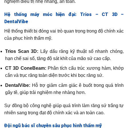
nghiệm điều trị nhẹ nhàng, an toàn.
Hệ thống máy móc hiện đại: Trios – CT 3D –
DentalVibe
Hệ thống thiết bị đóng vai trò quan trọng trong độ chính xác
của phục hình thẩm mỹ.
Trios Scan 3D:
Lấy dấu răng kỹ thuật số nhanh chóng,
hạn chế sai số, tăng độ sát khít của mão sứ cao cấp.
CT 3D ConeBeam:
Phân tích cấu trúc xương hàm, khớp
cắn và trục răng toàn diện trước khi bọc răng sứ.
DentalVibe:
Hỗ trợ giảm cảm giác ê buốt trong quá trình
gây tê, giúp trải nghiệm nhẹ nhàng hơn.
Sự đồng bộ công nghệ giúp quá trình làm răng sứ trắng tự
nhiên sang trọng đạt độ chính xác và an toàn cao.
Đội ngũ bác sĩ chuyên sâu phục hình thẩm mỹ