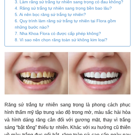
3. Làm răng sứ trắng tự nhiên sang trọng có đau không?
4. Răng sứ trắng tự nhiên sang trọng bền bao lâu?
5. Ai nên bọc răng sứ trắng tự nhiên?
6. Quy trình làm răng sứ trắng tự nhiên tại Flora gồm
những bước nào?
7. Nha Khoa Flora có được cấp phép không?
8. Vì sao nên chọn răng toàn sứ không kim loại?
Răng sứ trắng tự nhiên sang trọng là phong cách phục
hình thẩm mỹ tập trung vào độ trong mờ, màu sắc hài hòa
và hình dáng răng cân đối với gương mặt, thay vì trắng
sáng “bật tông” thiếu tự nhiên. Khác với xu hướng cũ thiên
về màu trắng đục nổi bật, răng toàn sứ cao cấp ngày nay