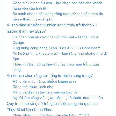
Răng sứ Cercon & Lava – lựa chọn cao cấp cho khách
hàng yêu cầu tinh tế
So sánh nhanh các dòng răng toàn sứ cao cấp theo độ
bền – thẩm mỹ – chi phí
Vì sao răng sứ trắng tự nhiên sang trọng trở thành xu
hướng thẩm mỹ 2026?
Cá nhân hóa nụ cười theo khuôn mặt – Digital Smile
Design
Ứng dụng công nghệ Scan Trios & CT 3D ConeBeam
Xu hướng “nha khoa êm ái” – làm răng nhẹ nhàng như đi
Spa
Thẩm mỹ bền vững thay vì chạy theo màu trắng quá
sáng
Ai nên lựa chọn răng sứ trắng tự nhiên sang trọng?
Răng xỉn màu nặng, nhiễm kháng sinh
Răng mẻ, thưa, lệch nhẹ
Răng đã điều trị tủy cần mão sứ bảo vệ
Người làm công việc giao tiếp, nghệ thuật, doanh nhân
Quy trình tạo răng sứ trắng tự nhiên sang trọng chuẩn
Thụy Sĩ tại Nha Khoa Flora
Thăm khám – phân tích khớp cắn bằng CT 3D