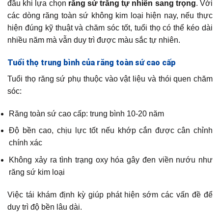
đầu khi lựa chọn
răng sứ trắng tự nhiên sang trọng
. Với
các dòng răng toàn sứ không kim loại hiện nay, nếu thực
hiện đúng kỹ thuật và chăm sóc tốt, tuổi thọ có thể kéo dài
nhiều năm mà vẫn duy trì được màu sắc tự nhiên.
Tuổi thọ trung bình của răng toàn sứ cao cấp
Tuổi thọ răng sứ phụ thuộc vào vật liệu và thói quen chăm
sóc:
Răng toàn sứ cao cấp: trung bình 10-20 năm
Độ bền cao, chịu lực tốt nếu khớp cắn được cân chỉnh
chính xác
Không xảy ra tình trạng oxy hóa gây đen viền nướu như
răng sứ kim loại
Việc tái khám định kỳ giúp phát hiện sớm các vấn đề để
duy trì độ bền lâu dài.