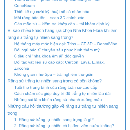
ConeBeam
Thiết kế nụ cười kỹ thuật số cá nhân hóa
Mài răng bảo tồn – scan 3D chính xác
Gắn mão sứ – kiểm tra khớp cắn – tái khám định kỳ
Vì sao nhiều khách hàng lựa chọn Nha Khoa Flora khi làm
răng sứ trắng tự nhiên sang trọng?
Hệ thống máy móc hiện đại: Trios – CT 3D – DentalVibe
Đội ngũ bác sĩ chuyên sâu phục hình thẩm mỹ
6 tiêu chí “nha khoa êm ái” độc quyền
Đối tác vật liệu sứ cao cấp: Cercon, Lava, E.max,
Zirconia
Không gian như Spa – trải nghiệm thư giãn
Răng sứ trắng tự nhiên sang trọng có bền không?
Tuổi thọ trung bình của răng toàn sứ cao cấp
Cách chăm sóc giúp duy trì độ trắng tự nhiên lâu dài
Những sai lầm khiến răng sứ nhanh xuống màu
Những câu hỏi thường gặp về răng sứ trắng tự nhiên sang
trọng
1. Răng sứ trắng tự nhiên sang trọng là gì?
2. Răng sứ trắng tự nhiên có bị đen viền nướu không?