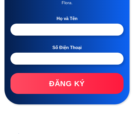
Flora.
Họ và Tên
Số Điện Thoại
ĐĂNG KÝ