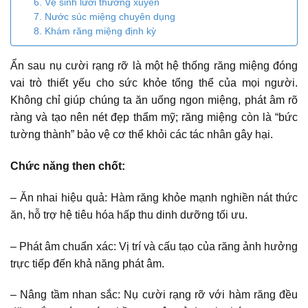
6. Vệ sinh lưỡi thường xuyên
7. Nước súc miệng chuyên dụng
8. Khám răng miệng định kỳ
Ẩn sau nụ cười rạng rỡ là một hệ thống răng miệng đóng
vai trò thiết yếu cho sức khỏe tổng thể của mọi người.
Không chỉ giúp chúng ta ăn uống ngon miệng, phát âm rõ
ràng và tạo nên nét đẹp thẩm mỹ; răng miệng còn là “bức
tường thành” bảo vệ cơ thể khỏi các tác nhân gây hại.
Chức năng then chốt:
– Ăn nhai hiệu quả: Hàm răng khỏe mạnh nghiền nát thức
ăn, hỗ trợ hệ tiêu hóa hấp thu dinh dưỡng tối ưu.
– Phát âm chuẩn xác: Vị trí và cấu tạo của răng ảnh hưởng
trực tiếp đến khả năng phát âm.
– Nâng tầm nhan sắc: Nụ cười rạng rỡ với hàm răng đều