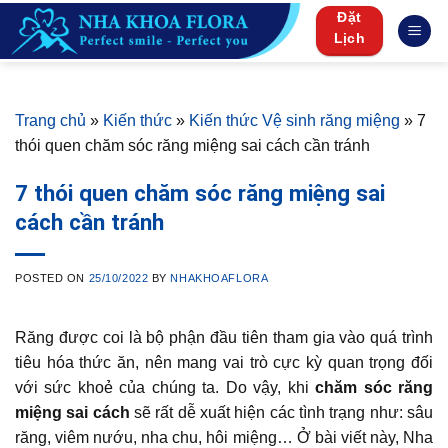
Skip
Đặt
to
Lịch
content
Trang chủ
»
Kiến thức
»
Kiến thức Vệ sinh răng miệng
»
7
thói quen chăm sóc răng miệng sai cách cần tránh
7 thói quen chăm sóc răng miệng sai
cách cần tránh
POSTED ON
25/10/2022
BY
NHAKHOAFLORA
Răng được coi là bộ phận đầu tiên tham gia vào quá trình
tiêu hóa thức ăn, nên mang vai trò cực kỳ quan trọng đối
với sức khoẻ của chúng ta. Do vậy, khi
chăm sóc răng
miệng sai cách
sẽ rất dễ xuất hiện các tình trạng như: sâu
răng, viêm nướu, nha chu, hôi miệng… Ở bài viết này, Nha