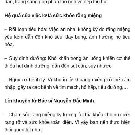
đặn, trắng sáng góp phần tạo nên vẻ đẹp thu hút.
Hệ quả của việc lơ là sức khỏe răng miệng
– Rối loạn tiêu hóa: Việc ăn nhai không kỹ do răng miệng
yếu kém dẫn đến khó tiêu, đầy bụng, ảnh hưởng hệ tiêu
hóa.
– Suy dinh dưỡng: Khó khăn trong ăn uống khiến cơ thể
thiếu hụt dinh dưỡng, dẫn đến sụt cân, suy nhược.
– Nguy cơ bệnh lý: Vi khuẩn từ khoang miệng có thể xâm
nhập, gây ra các bệnh về tim mạch, hô hấp, tiểu đường,…
Lời khuyên từ Bác sĩ Nguyễn Đắc Minh:
– Chăm sóc răng miệng kỹ lưỡng là chìa khóa cho nụ cười
rạng rỡ và sức khỏe toàn diện. Vì vậy bạn nên thực hiện
thói quen tốt như: