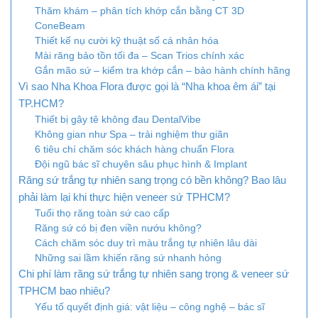
Thăm khám – phân tích khớp cắn bằng CT 3D
ConeBeam
Thiết kế nụ cười kỹ thuật số cá nhân hóa
Mài răng bảo tồn tối đa – Scan Trios chính xác
Gắn mão sứ – kiểm tra khớp cắn – bảo hành chính hãng
Vì sao Nha Khoa Flora được gọi là “Nha khoa êm ái” tại
TP.HCM?
Thiết bị gây tê không đau DentalVibe
Không gian như Spa – trải nghiệm thư giãn
6 tiêu chí chăm sóc khách hàng chuẩn Flora
Đội ngũ bác sĩ chuyên sâu phục hình & Implant
Răng sứ trắng tự nhiên sang trọng có bền không? Bao lâu
phải làm lại khi thực hiện veneer sứ TPHCM?
Tuổi thọ răng toàn sứ cao cấp
Răng sứ có bị đen viền nướu không?
Cách chăm sóc duy trì màu trắng tự nhiên lâu dài
Những sai lầm khiến răng sứ nhanh hỏng
Chi phí làm răng sứ trắng tự nhiên sang trọng & veneer sứ
TPHCM bao nhiêu?
Yếu tố quyết định giá: vật liệu – công nghệ – bác sĩ