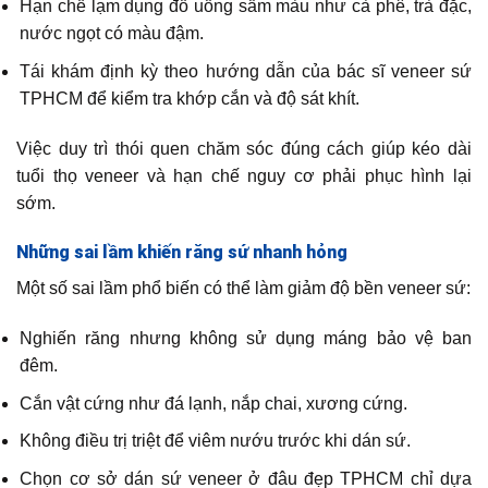
Hạn chế lạm dụng đồ uống sẫm màu như cà phê, trà đặc,
nước ngọt có màu đậm.
Tái khám định kỳ theo hướng dẫn của bác sĩ veneer sứ
TPHCM để kiểm tra khớp cắn và độ sát khít.
Việc duy trì thói quen chăm sóc đúng cách giúp kéo dài
tuổi thọ veneer và hạn chế nguy cơ phải phục hình lại
sớm.
Những sai lầm khiến răng sứ nhanh hỏng
Một số sai lầm phổ biến có thể làm giảm độ bền veneer sứ:
Nghiến răng nhưng không sử dụng máng bảo vệ ban
đêm.
Cắn vật cứng như đá lạnh, nắp chai, xương cứng.
Không điều trị triệt để viêm nướu trước khi dán sứ.
Chọn cơ sở dán sứ veneer ở đâu đẹp TPHCM chỉ dựa