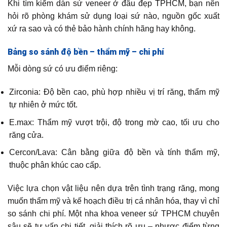
Khi tìm kiếm dán sứ veneer ở đâu đẹp TPHCM, bạn nên
hỏi rõ phòng khám sử dụng loại sứ nào, nguồn gốc xuất
xứ ra sao và có thẻ bảo hành chính hãng hay không.
Bảng so sánh độ bền – thẩm mỹ – chi phí
Mỗi dòng sứ có ưu điểm riêng:
Zirconia: Độ bền cao, phù hợp nhiều vị trí răng, thẩm mỹ
tự nhiên ở mức tốt.
E.max: Thẩm mỹ vượt trội, độ trong mờ cao, tối ưu cho
răng cửa.
Cercon/Lava: Cân bằng giữa độ bền và tính thẩm mỹ,
thuộc phân khúc cao cấp.
Việc lựa chọn vật liệu nên dựa trên tình trạng răng, mong
muốn thẩm mỹ và kế hoạch điều trị cá nhân hóa, thay vì chỉ
so sánh chi phí. Một nha khoa veneer sứ TPHCM chuyên
sâu sẽ tư vấn chi tiết, giải thích rõ ưu – nhược điểm từng