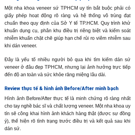
Một nha khoa veneer sứ TPHCM uy tín bắt buộc phải có
giấy phép hoạt động rõ ràng và hệ thống vô trùng đạt
chuẩn theo quy định của Sở Y tế TP.HCM. Quy trình khử
khuẩn dụng cụ, phân khu điều trị riêng biệt và kiểm soát
nhiễm khuẩn chặt chẽ giúp hạn chế rủi ro viêm nhiễm sau
khi dán veneer.
Đây là yếu tố nhiều người bỏ qua khi tìm kiếm dán sứ
veneer ở đâu đẹp TPHCM, nhưng lại ảnh hưởng trực tiếp
đến độ an toàn và sức khỏe răng miệng lâu dài.
Review thực tế & hình ảnh Before/After minh bạch
Hình ảnh Before/After thực tế là minh chứng rõ ràng nhất
cho tay nghề bác sĩ và chất lượng veneer. Một nha khoa uy
tín sẽ công khai hình ảnh khách hàng thật (được sự đồng
ý), thể hiện rõ tình trạng trước điều trị và kết quả sau khi
dán sứ.