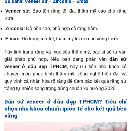
So sánh: Veneer sứ – Zirconia – Emax
Veneer sứ:
Bảo tồn răng tối đa, thẩm mỹ cao cho răng
cửa.
Zirconia:
Độ bền cao, phù hợp cả răng hàm.
E.max:
Độ trong mờ tốt, thẩm mỹ tối ưu cho vùng trước.
Tùy tình trạng răng và mục tiêu thẩm mỹ, bác sĩ sẽ tư vấn
giải pháp phù hợp. Nếu bạn đang phân vân
dán sứ
veneer ở đâu đẹp TPHCM
, hãy ưu tiên nha khoa có
chuyên môn phục hình thẩm mỹ, công nghệ hiện đại và
quy trình cá nhân hóa rõ ràng để đảm bảo kết quả răng sứ
trắng tự nhiên sang trọng đúng chuẩn xu hướng 2026.
Dán sứ veneer ở đâu đẹp TPHCM? Tiêu chí
chọn nha khoa chuẩn quốc tế cho kết quả bền
vững