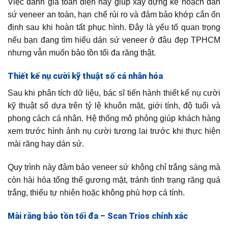
Việc đánh giá toàn diện này giúp xây dựng kế hoạch dán
sứ veneer an toàn, hạn chế rủi ro và đảm bảo khớp cắn ổn
định sau khi hoàn tất phục hình. Đây là yếu tố quan trọng
nếu bạn đang tìm hiểu dán sứ veneer ở đâu đẹp TPHCM
nhưng vẫn muốn bảo tồn tối đa răng thật.
Thiết kế nụ cười kỹ thuật số cá nhân hóa
Sau khi phân tích dữ liệu, bác sĩ tiến hành thiết kế nụ cười
kỹ thuật số dựa trên tỷ lệ khuôn mặt, giới tính, độ tuổi và
phong cách cá nhân. Hệ thống mô phỏng giúp khách hàng
xem trước hình ảnh nụ cười tương lai trước khi thực hiện
mài răng hay dán sứ.
Quy trình này đảm bảo veneer sứ không chỉ trắng sáng mà
còn hài hòa tổng thể gương mặt, tránh tình trạng răng quá
trắng, thiếu tự nhiên hoặc không phù hợp cá tính.
Mài răng bảo tồn tối đa – Scan Trios chính xác