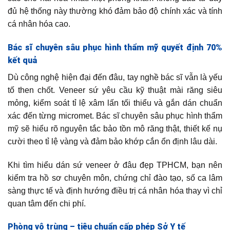
đủ hệ thống này thường khó đảm bảo độ chính xác và tính
cá nhân hóa cao.
Bác sĩ chuyên sâu phục hình thẩm mỹ quyết định 70%
kết quả
Dù công nghệ hiện đại đến đâu, tay nghề bác sĩ vẫn là yếu
tố then chốt. Veneer sứ yêu cầu kỹ thuật mài răng siêu
mỏng, kiểm soát tỉ lệ xâm lấn tối thiểu và gắn dán chuẩn
xác đến từng micromet. Bác sĩ chuyên sâu phục hình thẩm
mỹ sẽ hiểu rõ nguyên tắc bảo tồn mô răng thật, thiết kế nụ
cười theo tỉ lệ vàng và đảm bảo khớp cắn ổn định lâu dài.
Khi tìm hiểu dán sứ veneer ở đâu đẹp TPHCM, bạn nên
kiểm tra hồ sơ chuyên môn, chứng chỉ đào tạo, số ca lâm
sàng thực tế và định hướng điều trị cá nhân hóa thay vì chỉ
quan tâm đến chi phí.
Phòng vô trùng – tiêu chuẩn cấp phép Sở Y tế