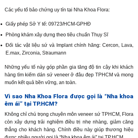
Các yếu tố bảo chứng uy tín tại Nha Khoa Flora:
Giấy phép Sở Y tế: 09723/HCM-GPHĐ
Phòng khám xây dựng theo tiêu chuẩn Thụy Sĩ
Đối tác vật liệu sứ và Implant chính hãng: Cercon, Lava,
E.max, Zirconia, Straumann
Những yếu tố này góp phần gia tăng độ tin cậy khi khách
hàng tìm kiếm dán sứ veneer ở đâu đẹp TPHCM và mong
muốn kết quả bền vững, an toàn.
Vì sao Nha Khoa Flora được gọi là “Nha khoa
êm ái” tại TP.HCM?
Không chỉ chú trọng chuyên môn veneer sứ TPHCM, Flora
còn xây dựng trải nghiệm điều trị nhẹ nhàng, giảm căng
thẳng cho khách hàng. Chính điều này giúp thương hiệu
được nhiều người gọi là “Nha khoa êm ái” tại TP.HCM.