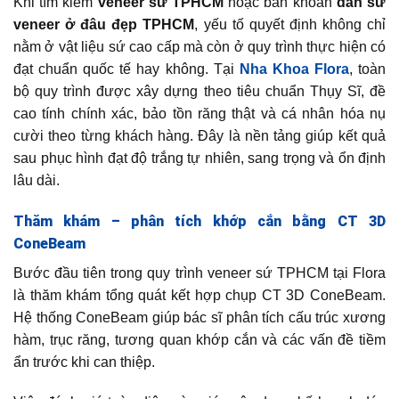
Khi tìm kiếm
veneer sứ TPHCM
hoặc băn khoăn
dán sứ
veneer ở đâu đẹp TPHCM
, yếu tố quyết định không chỉ
nằm ở vật liệu sứ cao cấp mà còn ở quy trình thực hiện có
đạt chuẩn quốc tế hay không. Tại
Nha Khoa Flora
, toàn
bộ quy trình được xây dựng theo tiêu chuẩn Thụy Sĩ, đề
cao tính chính xác, bảo tồn răng thật và cá nhân hóa nụ
cười theo từng khách hàng. Đây là nền tảng giúp kết quả
sau phục hình đạt độ trắng tự nhiên, sang trọng và ổn định
lâu dài.
Thăm khám – phân tích khớp cắn bằng CT 3D
ConeBeam
Bước đầu tiên trong quy trình veneer sứ TPHCM tại Flora
là thăm khám tổng quát kết hợp chụp CT 3D ConeBeam.
Hệ thống ConeBeam giúp bác sĩ phân tích cấu trúc xương
hàm, trục răng, tương quan khớp cắn và các vấn đề tiềm
ẩn trước khi can thiệp.