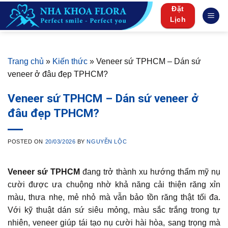
Skip
Đặt
to
Lịch
content
Trang chủ
»
Kiến thức
»
Veneer sứ TPHCM – Dán sứ
veneer ở đâu đẹp TPHCM?
Veneer sứ TPHCM – Dán sứ veneer ở
đâu đẹp TPHCM?
POSTED ON
20/03/2026
BY
NGUYỄN LỘC
Veneer sứ TPHCM
đang trở thành xu hướng thẩm mỹ nụ
cười được ưa chuộng nhờ khả năng cải thiện răng xỉn
màu, thưa nhẹ, mẻ nhỏ mà vẫn bảo tồn răng thật tối đa.
Với kỹ thuật dán sứ siêu mỏng, màu sắc trắng trong tự
nhiên, veneer giúp tái tạo nụ cười hài hòa, sang trọng mà