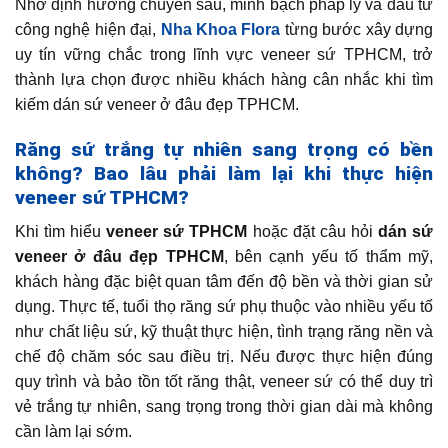
Nhờ định hướng chuyên sâu, minh bạch pháp lý và đầu tư
công nghệ hiện đại,
Nha Khoa Flora
từng bước xây dựng
uy tín vững chắc trong lĩnh vực veneer sứ TPHCM, trở
thành lựa chọn được nhiều khách hàng cân nhắc khi tìm
kiếm dán sứ veneer ở đâu đẹp TPHCM.
Răng sứ trắng tự nhiên sang trọng có bền
không? Bao lâu phải làm lại khi thực hiện
veneer sứ TPHCM?
Khi tìm hiểu
veneer sứ TPHCM
hoặc đặt câu hỏi
dán sứ
veneer ở đâu đẹp TPHCM
, bên cạnh yếu tố thẩm mỹ,
khách hàng đặc biệt quan tâm đến độ bền và thời gian sử
dụng. Thực tế, tuổi thọ răng sứ phụ thuộc vào nhiều yếu tố
như chất liệu sứ, kỹ thuật thực hiện, tình trạng răng nền và
chế độ chăm sóc sau điều trị. Nếu được thực hiện đúng
quy trình và bảo tồn tốt răng thật, veneer sứ có thể duy trì
vẻ trắng tự nhiên, sang trọng trong thời gian dài mà không
cần làm lại sớm.