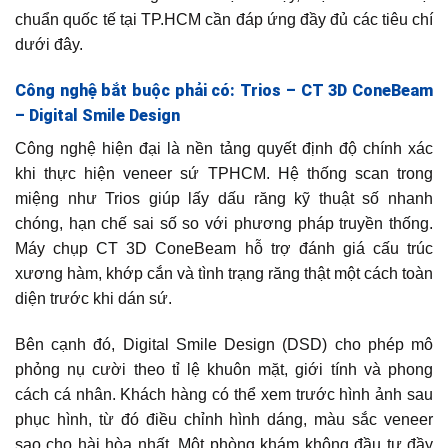
chuẩn quốc tế tại TP.HCM cần đáp ứng đầy đủ các tiêu chí
dưới đây.
Công nghệ bắt buộc phải có: Trios – CT 3D ConeBeam
– Digital Smile Design
Công nghệ hiện đại là nền tảng quyết định độ chính xác
khi thực hiện veneer sứ TPHCM. Hệ thống scan trong
miệng như Trios giúp lấy dấu răng kỹ thuật số nhanh
chóng, hạn chế sai số so với phương pháp truyền thống.
Máy chụp CT 3D ConeBeam hỗ trợ đánh giá cấu trúc
xương hàm, khớp cắn và tình trạng răng thật một cách toàn
diện trước khi dán sứ.
Bên cạnh đó, Digital Smile Design (DSD) cho phép mô
phỏng nụ cười theo tỉ lệ khuôn mặt, giới tính và phong
cách cá nhân. Khách hàng có thể xem trước hình ảnh sau
phục hình, từ đó điều chỉnh hình dáng, màu sắc veneer
sao cho hài hòa nhất. Một phòng khám không đầu tư đầy