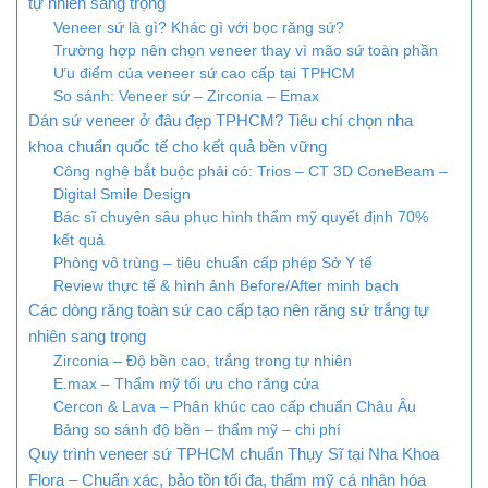
tự nhiên sang trọng
Veneer sứ là gì? Khác gì với bọc răng sứ?
Trường hợp nên chọn veneer thay vì mão sứ toàn phần
Ưu điểm của veneer sứ cao cấp tại TPHCM
So sánh: Veneer sứ – Zirconia – Emax
Dán sứ veneer ở đâu đẹp TPHCM? Tiêu chí chọn nha
khoa chuẩn quốc tế cho kết quả bền vững
Công nghệ bắt buộc phải có: Trios – CT 3D ConeBeam –
Digital Smile Design
Bác sĩ chuyên sâu phục hình thẩm mỹ quyết định 70%
kết quả
Phòng vô trùng – tiêu chuẩn cấp phép Sở Y tế
Review thực tế & hình ảnh Before/After minh bạch
Các dòng răng toàn sứ cao cấp tạo nên răng sứ trắng tự
nhiên sang trọng
Zirconia – Độ bền cao, trắng trong tự nhiên
E.max – Thẩm mỹ tối ưu cho răng cửa
Cercon & Lava – Phân khúc cao cấp chuẩn Châu Âu
Bảng so sánh độ bền – thẩm mỹ – chi phí
Quy trình veneer sứ TPHCM chuẩn Thụy Sĩ tại Nha Khoa
Flora – Chuẩn xác, bảo tồn tối đa, thẩm mỹ cá nhân hóa