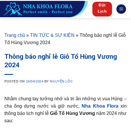
Skip
Đặt
to
Lịch
content
Trang chủ
»
TIN TỨC & SỰ KIỆN
»
Thông báo nghỉ lễ Giỗ
Tổ Hùng Vương 2024
Thông báo nghỉ lễ Giỗ Tổ Hùng Vương
2024
POSTED ON
16/04/2024
BY
NGUYỄN LỘC
Nhằm chung tay tưởng nhớ và tri ân những vị vua Hùng –
cha ông dựng nước và giữ nước,
Nha Khoa Flora
xin
thông báo lịch nghỉ lễ
Giỗ Tổ Hùng Vương
năm 2024 như
sau: