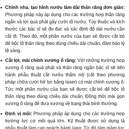
Chỉnh nha, tạo hình nướu làm dài thân răng đơn giản:
Phương pháp này áp dụng cho các trường hợp thân răng
ngắn và lợi quá phát gây cười lộ nướu. Tùy thuộc và kích
thước các bác sĩ sẽ đo đạc và xác định độ dài nướu cần
cắt đi. Theo đó, một phần nướu của bạn sẽ được cắt bỏ
để bộc lộ thân răng theo đúng chiều dài chuẩn, đảm bảo tỷ
lệ vàng.
Cắt lợi, mài chỉnh xương ổ răng:
Với những trường hợp
xương ổ răng quá phát và thân răng ngắn bác sĩ sẽ tiến
hành phẫu thuật cắt nướu thẩm mỹ (cắt theo phương
pháp chữa cười hở lợi bằng laser) có mài chỉnh xương ổ.
Tức một phần nướu của bạn sẽ được cắt bỏ để bộc lộ
thân răng theo đúng chiều dài chuẩn. Đồng thời mài gọn
xương ổ răng để đưa xương về trạng thái bình thường.
Định vị môi:
Phương pháp áp dụng cho các trường hợp
trường lực cơ môi quá lớn. Kỹ thuật được sử dụng là
phẫu thuật làm cạn ngách hành lang. Từ đó làm giảm lực