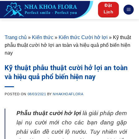
Skip
Đặt
to
Lịch
content
Trang chủ
»
Kiến thức
»
Kiến thức Cười hở lợi
»
Kỹ thuật
phẫu thuật cười hở lợi an toàn và hiệu quả phổ biến hiện
nay
Kỹ thuật phẫu thuật cười hở lợi an toàn
và hiệu quả phổ biến hiện nay
POSTED ON
08/03/2021
BY
NHAKHOAFLORA
Phẫu thuật cười hở lợi
là giải pháp đem
lại nụ cười mới cho các bạn đang gặp
phải vấn đề cười lộ nướu. Tuy nhiên với