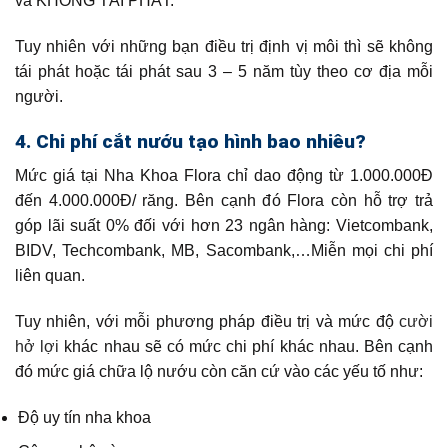
và KHÔNG TÁI PHÁT.
Tuy nhiên với những bạn điều trị định vị môi thì sẽ không
tái phát hoặc tái phát sau 3 – 5 năm tùy theo cơ địa mỗi
người.
4. Chi phí cắt nướu tạo hình bao nhiêu?
Mức giá tại Nha Khoa Flora chỉ dao động từ 1.000.000Đ
đến 4.000.000Đ/ răng. Bên cạnh đó Flora còn hỗ trợ trả
góp lãi suất 0% đối với hơn 23 ngân hàng: Vietcombank,
BIDV, Techcombank, MB, Sacombank,…Miễn mọi chi phí
liên quan.
Tuy nhiên, với mỗi phương pháp điều trị và mức độ
cười
hở lợi
khác nhau sẽ có mức chi phí khác nhau. Bên cạnh
đó mức giá chữa lộ nướu còn căn cứ vào các yếu tố như:
Độ uy tín nha khoa