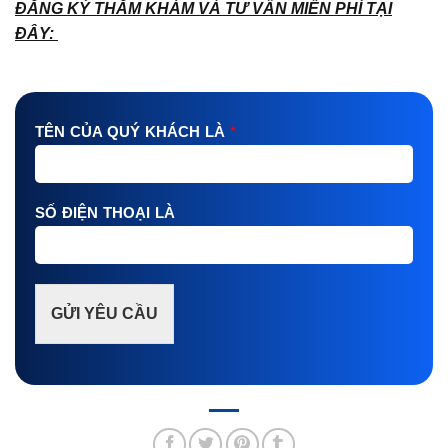
ĐĂNG KÝ THĂM KHÁM VÀ TƯ VẤN MIỄN PHÍ TẠI
ĐÂY:
TÊN CỦA QUÝ KHÁCH LÀ
*
SỐ ĐIỆN THOẠI LÀ
GỬI YÊU CẦU