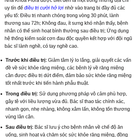
Nha Khoa Flora được biết đến là một trong những địa chỉ
uy tín để
điều trị cười hở lợi
nhờ vào trang bị đầy đủ các
yếu tố: Điều trị nhanh chóng trong vòng 30 phút, lành
thương sau 72h; Không đau, ít sưng khó nhận thấy, bệnh
nhân có thể sinh hoạt bình thường sau điều trị; Ứng dụng
hệ thống kiểm soát cơn đau độc quyền kết hợp với đội ngũ
bác sĩ lành nghề, có tay nghề cao.
Trước khi điều trị:
Giảm tâm lý lo lắng, giải quyết các vấn
đề về sức khỏe răng miệng, các bệnh lý về răng miệng
cần được điều trị dứt điểm, đảm bảo sức khỏe răng miệng
tốt nhất trước khi tiến hành phẫu thuật.
Trong điều trị:
Sử dụng phương pháp vô cảm phù hợp,
gây tê với liều lượng vừa đủ. Bác sĩ thao tác chính xác,
nhanh gọn, nhẹ nhàng, không xâm lấn, không tổn thương
vùng lân cận.
Sau điều trị:
Bác sĩ lưu ý cho bệnh nhân về chế độ ăn
uống, sinh hoạt và chăm sóc sức khỏe răng miệng, đồng