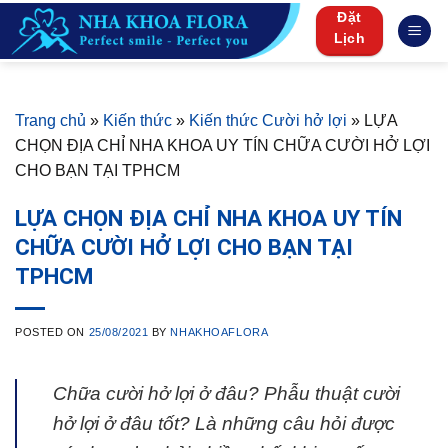
Skip
Đặt
to
Lịch
content
Trang chủ
»
Kiến thức
»
Kiến thức Cười hở lợi
»
LỰA
CHỌN ĐỊA CHỈ NHA KHOA UY TÍN CHỮA CƯỜI HỞ LỢI
CHO BẠN TẠI TPHCM
LỰA CHỌN ĐỊA CHỈ NHA KHOA UY TÍN
CHỮA CƯỜI HỞ LỢI CHO BẠN TẠI
TPHCM
POSTED ON
25/08/2021
BY
NHAKHOAFLORA
Chữa cười hở lợi ở đâu? Phẫu thuật cười
hở lợi ở đâu tốt? Là những câu hỏi được