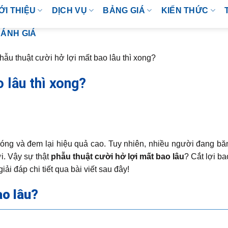
ỚI THIỆU
DỊCH VỤ
BẢNG GIÁ
KIẾN THỨC
ÁNH GIÁ
hẫu thuật cười hở lợi mất bao lâu thì xong?
o lâu thì xong?
 chóng và đem lại hiệu quả cao. Tuy nhiên, nhiều người đang b
ợi. Vậy sự thật
phẫu thuật cười hở lợi mất bao lâu
? Cắt lợi ba
i đáp chi tiết qua bài viết sau đây!
ao lâu?