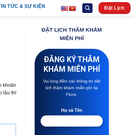
TIN TỨC & SỰ KIỆN
Đặt Lịch
ĐẶT LỊCH THĂM KHÁM
MIỄN PHÍ
ĐĂNG KÝ THĂM
KHÁM MIỄN PHÍ
Vui lòng điền các thông tin đặt
ăn khoăn
lịch thăm khám miễn phí tại
o lâu thì
Flora.
Họ và Tên