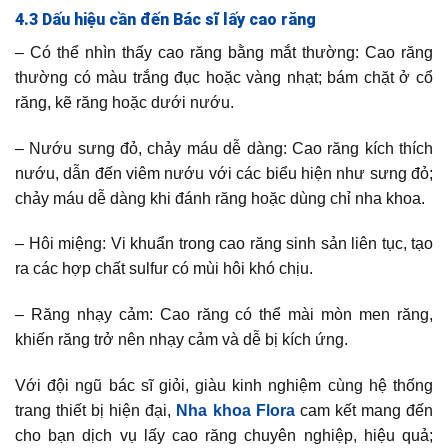
4.3 Dấu hiệu cần đến Bác sĩ lấy cao răng
– Có thể nhìn thấy cao răng bằng mắt thường: Cao răng
thường có màu trắng đục hoặc vàng nhạt; bám chặt ở cổ
răng, kẽ răng hoặc dưới nướu.
– Nướu sưng đỏ, chảy máu dễ dàng: Cao răng kích thích
nướu, dẫn đến viêm nướu với các biểu hiện như sưng đỏ;
chảy máu dễ dàng khi đánh răng hoặc dùng chỉ nha khoa.
– Hôi miệng: Vi khuẩn trong cao răng sinh sản liên tục, tạo
ra các hợp chất sulfur có mùi hôi khó chịu.
– Răng nhạy cảm: Cao răng có thể mài mòn men răng,
khiến răng trở nên nhạy cảm và dễ bị kích ứng.
Với đội ngũ bác sĩ giỏi, giàu kinh nghiệm cùng hệ thống
trang thiết bị hiện đại,
Nha khoa Flora
cam kết mang đến
cho bạn dịch vụ lấy cao răng chuyên nghiệp, hiệu quả;