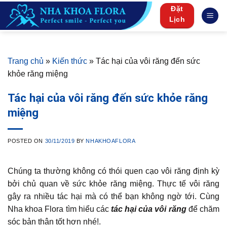
Skip
Đặt
to
Lịch
content
Trang chủ
»
Kiến thức
»
Tác hại của vôi răng đến sức
khỏe răng miệng
Tác hại của vôi răng đến sức khỏe răng
miệng
POSTED ON
30/11/2019
BY
NHAKHOAFLORA
Chúng ta thường không có thói quen cạo vôi răng định kỳ
bởi chủ quan về sức khỏe răng miệng. Thực tế vôi răng
gây ra nhiều tác hại mà có thể bạn không ngờ tới. Cùng
Nha khoa Flora tìm hiểu các
tác hại của vôi răng
để chăm
sóc bản thân tốt hơn nhé!.