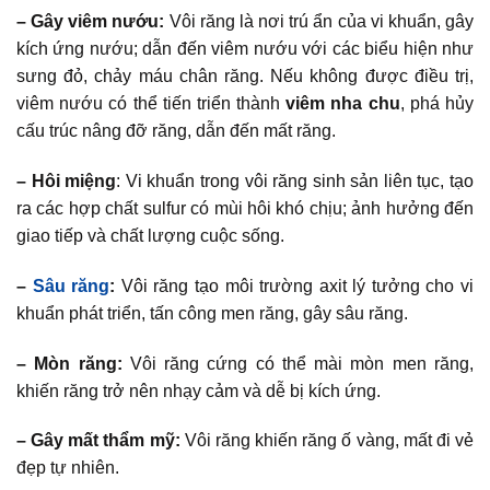
– Gây viêm nướu:
Vôi răng là nơi trú ẩn của vi khuẩn, gây
kích ứng nướu; dẫn đến viêm nướu với các biểu hiện như
sưng đỏ, chảy máu chân răng. Nếu không được điều trị,
viêm nướu có thể tiến triển thành
viêm nha chu
, phá hủy
cấu trúc nâng đỡ răng, dẫn đến mất răng.
– Hôi miệng
: Vi khuẩn trong vôi răng sinh sản liên tục, tạo
ra các hợp chất sulfur có mùi hôi khó chịu; ảnh hưởng đến
giao tiếp và chất lượng cuộc sống.
–
Sâu răng
:
Vôi răng tạo môi trường axit lý tưởng cho vi
khuẩn phát triển, tấn công men răng, gây sâu răng.
– Mòn răng:
Vôi răng cứng có thể mài mòn men răng,
khiến răng trở nên nhạy cảm và dễ bị kích ứng.
– Gây mất thẩm mỹ:
Vôi răng khiến răng ố vàng, mất đi vẻ
đẹp tự nhiên.