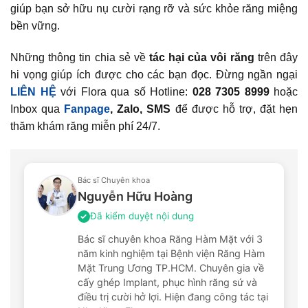
giúp bạn sở hữu nụ cười rạng rỡ và sức khỏe răng miệng
bền vững.
Những thông tin chia sẻ về
tác hại của vôi răng
trên đây
hi vọng giúp ích được cho các bạn đọc. Đừng ngần ngại
LIÊN HỆ
với Flora qua số Hotline:
028 7305 8999
hoặc
Inbox qua
Fanpage
, Zalo, SMS
để được hỗ trợ, đặt hẹn
thăm khám răng miễn phí 24/7.
Bác sĩ Chuyên khoa
Nguyễn Hữu Hoàng
Đã kiểm duyệt nội dung
✓
Bác sĩ chuyên khoa Răng Hàm Mặt với 3
năm kinh nghiệm tại Bệnh viện Răng Hàm
Mặt Trung Ương TP.HCM. Chuyên gia về
cấy ghép Implant, phục hình răng sứ và
điều trị cười hở lợi. Hiện đang công tác tại