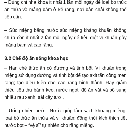
– Dùng chỉ nha khoa ít nhất 1 lần mỗi ngày để loại bỏ thức
ăn thừa và mảng bám ở kẽ răng, nơi bàn chải không thể
tiếp cận.
– Súc miệng bằng nước súc miệng kháng khuẩn không
chứa cồn ít nhất 2 lần mỗi ngày để tiêu diệt vi khuẩn gây
mảng bám và cao răng.
3.2 Chế độ ăn uống khoa học
– Hạn chế thức ăn có đường và tinh bột: Vi khuẩn trong
miệng sử dụng đường và tinh bột để tạo axit tấn công men
răng; tạo điều kiện cho cao răng hình thành. Hãy giảm
thiểu tiêu thụ bánh kẹo, nước ngọt, đồ ăn vặt và bổ sung
nhiều rau xanh, trái cây tươi.
– Uống nhiều nước: Nước giúp làm sạch khoang miệng,
loại bỏ thức ăn thừa và vi khuẩn; đồng thời kích thích tiết
nước bọt – “vệ sĩ” tự nhiên cho răng miệng.