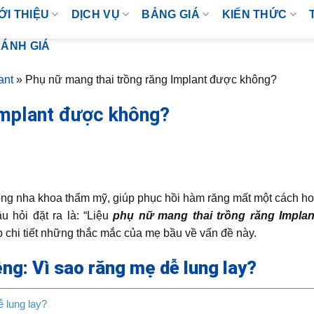
ỚI THIỆU
DỊCH VỤ
BẢNG GIÁ
KIẾN THỨC
ÁNH GIÁ
ant
»
Phụ nữ mang thai trồng răng Implant được không?
Implant được không?
ong nha khoa thẩm mỹ, giúp phục hồi hàm răng mất một cách h
u hỏi đặt ra là: “Liệu
phụ nữ mang thai trồng răng Impla
áp chi tiết những thắc mắc của mẹ bầu về vấn đề này.
ệng: Vì sao răng mẹ dễ lung lay?
 lung lay?