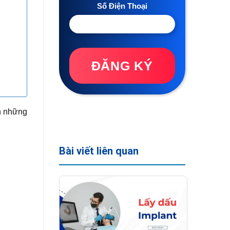
Số Điện Thoại
ĐĂNG KÝ
nh những
Bài viết liên quan