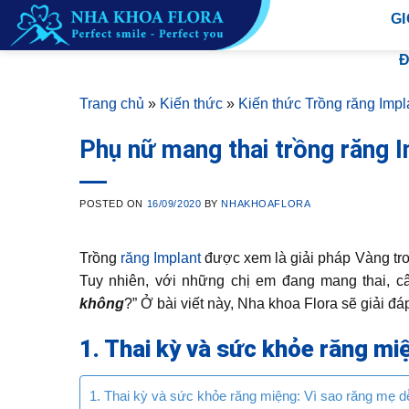
Skip
GI
to
content
Đ
Trang chủ
»
Kiến thức
»
Kiến thức Trồng răng Impl
Phụ nữ mang thai trồng răng 
POSTED ON
16/09/2020
BY
NHAKHOAFLORA
Trồng
răng Implant
được xem là giải pháp Vàng tr
Tuy nhiên, với những chị em đang mang thai, câ
không
?” Ở bài viết này, Nha khoa Flora sẽ giải đ
1. Thai kỳ và sức khỏe răng mi
1. Thai kỳ và sức khỏe răng miệng: Vì sao răng mẹ dễ