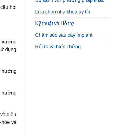
So sánh với phương pháp khác
 câu hỏi
Lựa chọn nha khoa uy tín
Kỹ thuật và Hỗ trợ
Chăm sóc sau cấy Implant
ng xương
Rủi ro và biến chứng
 sử dụng
nh hưởng
h hưởng
 và điều
 khỏe và