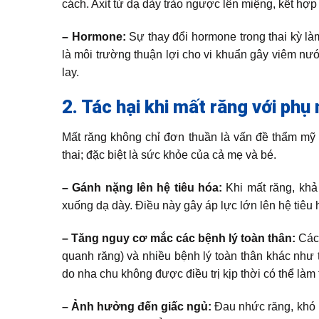
cách. Axit từ dạ dày trào ngược lên miệng, kết hợp v
– Hormone:
Sự thay đổi hormone trong thai kỳ là
là môi trường thuận lợi cho vi khuẩn gây viêm nướ
lay.
2. Tác hại khi mất răng với phụ
Mất răng không chỉ đơn thuần là vấn đề thẩm m
thai; đặc biệt là sức khỏe của cả mẹ và bé.
– Gánh nặng lên hệ tiêu hóa:
Khi mất răng, khả
xuống dạ dày. Điều này gây áp lực lớn lên hệ tiêu 
– Tăng nguy cơ mắc các bệnh lý toàn thân:
Các 
quanh răng) và nhiều bệnh lý toàn thân khác như t
do nha chu không được điều trị kịp thời có thể làm
– Ảnh hưởng đến giấc ngủ:
Đau nhức răng, khó 