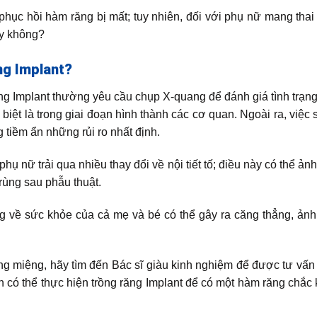
 phục hồi hàm răng bị mất; tuy nhiên, đối với phụ nữ mang thai
ay không?
ng Implant?
ăng Implant thường yêu cầu chụp X-quang để đánh giá tình trạ
biệt là trong giai đoạn hình thành các cơ quan. Ngoài ra, việc
g tiềm ẩn những rủi ro nhất định.
phụ nữ trải qua nhiều thay đổi về nội tiết tố; điều này có thể ả
rùng sau phẫu thuật.
ng về sức khỏe của cả mẹ và bé có thể gây ra căng thẳng, ản
g miệng, hãy tìm đến Bác sĩ giàu kinh nghiệm để được tư vấn
oàn có thể thực hiện trồng răng Implant để có một hàm răng chắc