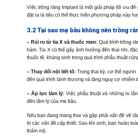
Việc trồng răng Implant là một giải pháp tối ưu để
đặt ra là liệu có thể thực hiện phương pháp này h
3.2 Tại sao mẹ bầu không nên trồng ră
– Rủi ro từ tia X và thuốc men:
Quá trình trồng r
hàm. Tia X có thể gây ảnh hưởng đến thai nhi, đặc 
thuốc tê, kháng sinh trong quá trình phẫu thuật cũn
– Thay đổi nội tiết tố:
Trong thai kỳ, cơ thể người 
đến quá trình lành thương và tăng nguy cơ nhiễm t
– Áp lực tâm lý:
Việc phẫu thuật và những lo lắ
đến tâm lý của mẹ bầu.
Nếu bạn đang mang thai và gặp phải vấn đề về răn
trị các vấn đề cấp thiết. Sau khi sinh, bạn hoàn t
thẩm mỹ.