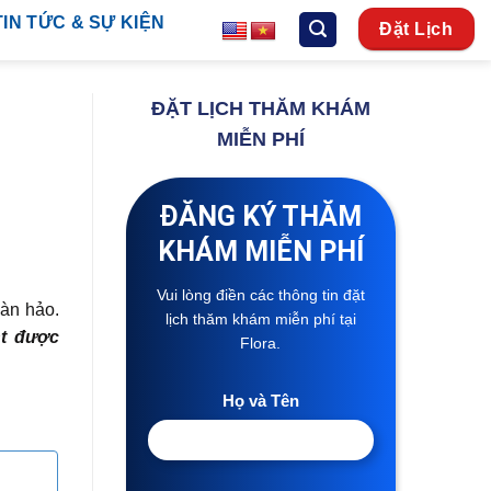
TIN TỨC & SỰ KIỆN
Đặt Lịch
ĐẶT LỊCH THĂM KHÁM
MIỄN PHÍ
ĐĂNG KÝ THĂM
KHÁM MIỄN PHÍ
Vui lòng điền các thông tin đặt
oàn hảo.
lịch thăm khám miễn phí tại
nt được
Flora.
Họ và Tên