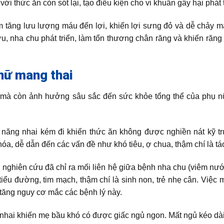
ới thức ăn còn sót lại, tạo điều kiện cho vi khuẩn gây hại phát t
m tăng lưu lượng máu đến lợi, khiến lợi sưng đỏ và dễ chảy 
u, nha chu phát triển, làm tổn thương chân răng và khiến răng
 nữ mang thai
ỹ mà còn ảnh hưởng sâu sắc đến sức khỏe tổng thể của phụ 
 năng nhai kém đi khiến thức ăn không được nghiền nát kỹ tr
hóa, dễ dẫn đến các vấn đề như khó tiêu, ợ chua, thậm chí là tá
nghiên cứu đã chỉ ra mối liên hệ giữa bệnh nha chu (viêm nư
iểu đường, tim mạch, thậm chí là sinh non, trẻ nhẹ cân. Việc 
 tăng nguy cơ mắc các bệnh lý này.
nhai khiến mẹ bầu khó có được giấc ngủ ngon. Mất ngủ kéo dà