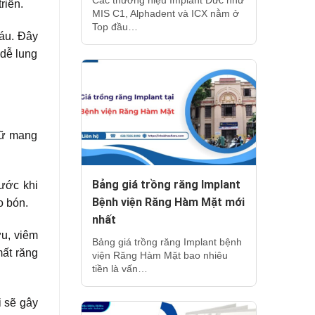
riển.
MIS C1, Alphadent và ICX nằm ở
Top đầu…
máu. Đây
 dễ lung
nữ mang
Bảng giá trồng răng Implant
ước khi
Bệnh viện Răng Hàm Mặt mới
o bón.
nhất
ớu, viêm
Bảng giá trồng răng Implant bệnh
mất răng
viện Răng Hàm Mặt bao nhiêu
tiền là vấn…
i sẽ gây