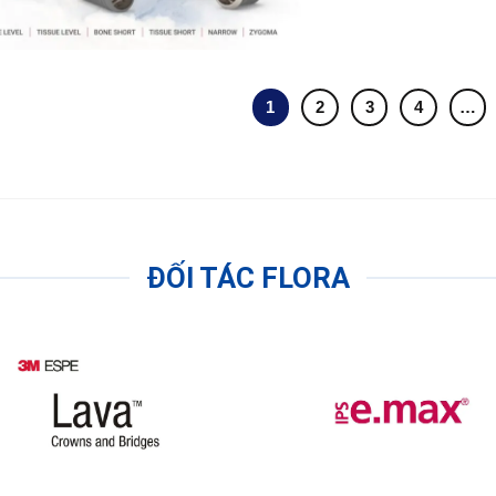
1
2
3
4
…
ĐỐI TÁC FLORA