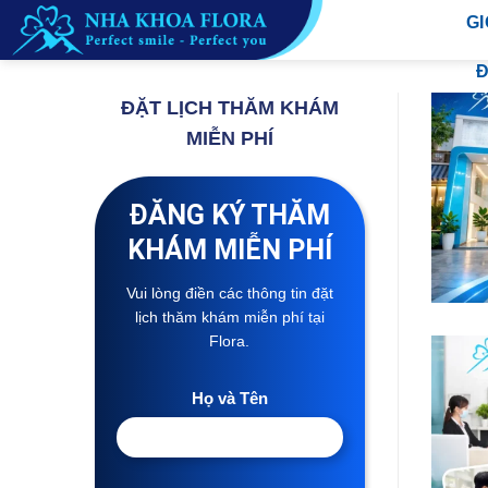
Skip
GI
to
content
Đ
ĐẶT LỊCH THĂM KHÁM
MIỄN PHÍ
ĐĂNG KÝ THĂM
KHÁM MIỄN PHÍ
Vui lòng điền các thông tin đặt
lịch thăm khám miễn phí tại
Flora.
Họ và Tên