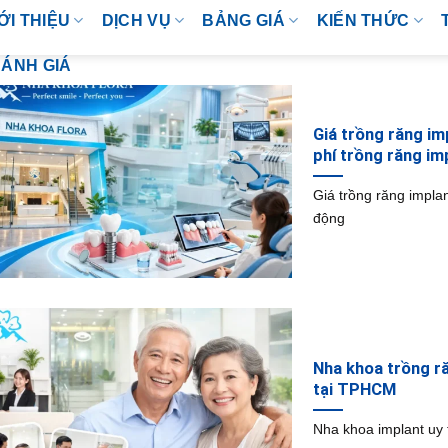
ỚI THIỆU
DỊCH VỤ
BẢNG GIÁ
KIẾN THỨC
ÁNH GIÁ
Giá trồng răng im
phí trồng răng im
Giá trồng răng impla
động
Nha khoa trồng răn
tại TPHCM
Nha khoa implant uy 