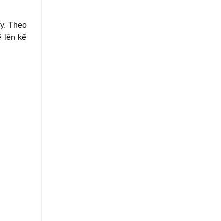
ấy. Theo
ể lên kế