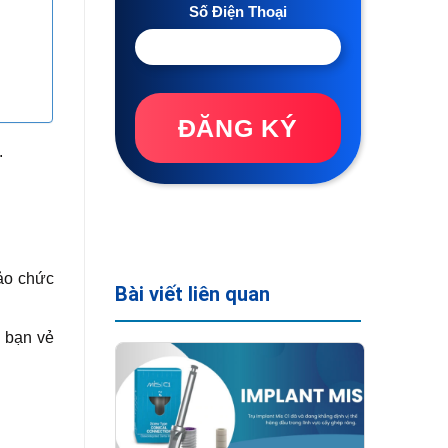
Số Điện Thoại
ĐĂNG KÝ
.
bảo chức
Bài viết liên quan
o bạn vẻ