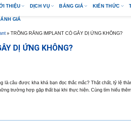
ỚI THIỆU
DỊCH VỤ
BẢNG GIÁ
KIẾN THỨC
ÁNH GIÁ
ant
»
TRỒNG RĂNG IMPLANT CÓ GÂY DỊ ỨNG KHÔNG?
ÂY DỊ ỨNG KHÔNG?
g là câu được kha khá bạn đọc thắc mắc? Thật chất, tỷ lệ th
ững trường hợp gặp thất bại khi thực hiện. Cùng tìm hiểu thê