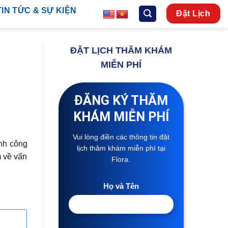
TIN TỨC & SỰ KIỆN
Đặt Lịch
ĐẶT LỊCH THĂM KHÁM
MIỄN PHÍ
ĐĂNG KÝ THĂM
KHÁM MIỄN PHÍ
Vui lòng điền các thông tin đặt
ành công
lịch thăm khám miễn phí tại
m về vấn
Flora.
Họ và Tên