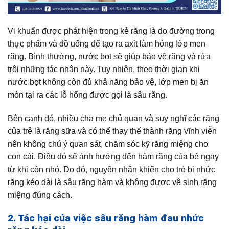
Vi khuẩn được phát hiện trong kẻ răng là do đường trong
thực phẩm và đồ uống để tạo ra axit làm hỏng lớp men
răng. Bình thường, nước bọt sẽ giúp bảo vệ răng và rửa
trôi những tác nhân này. Tuy nhiên, theo thời gian khi
nước bọt không còn đủ khả năng bảo vệ, lớp men bị ăn
mòn tại ra các lỗ hổng được gọi là sâu răng.
Bên cạnh đó, nhiều cha mẹ chủ quan và suy nghĩ các răng
của trẻ là răng sữa và có thể thay thế thành răng vĩnh viễn
nên không chú ý quan sát, chăm sóc kỹ răng miệng cho
con cái. Điều đó sẽ ảnh hưởng đến hàm răng của bé ngay
từ khi còn nhỏ. Do đó, nguyên nhân khiến cho trẻ bị nhức
răng kéo dài là sâu răng hàm và không được vệ sinh răng
miệng đúng cách.
2. Tác hại của việc sâu răng hàm đau nhức