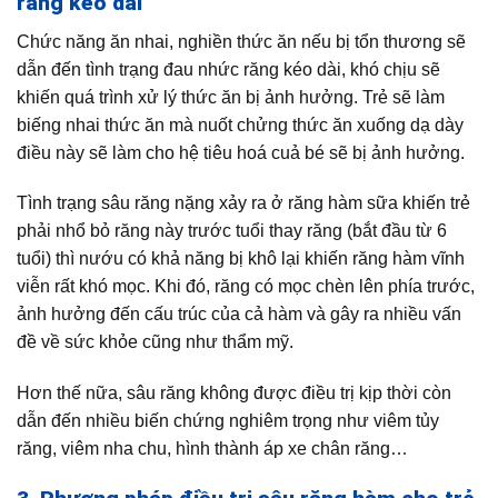
răng kéo dài
Chức năng ăn nhai, nghiền thức ăn nếu bị tổn thương sẽ
dẫn đến tình trạng đau nhức răng kéo dài, khó chịu sẽ
khiến quá trình xử lý thức ăn bị ảnh hưởng. Trẻ sẽ làm
biếng nhai thức ăn mà nuốt chửng thức ăn xuống dạ dày
điều này sẽ làm cho hệ tiêu hoá cuả bé sẽ bị ảnh hưởng.
Tình trạng sâu răng nặng xảy ra ở răng hàm sữa khiến trẻ
phải nhổ bỏ răng này trước tuổi thay răng (bắt đầu từ 6
tuổi) thì nướu có khả năng bị khô lại khiến răng hàm vĩnh
viễn rất khó mọc. Khi đó, răng có mọc chèn lên phía trước,
ảnh hưởng đến cấu trúc của cả hàm và gây ra nhiều vấn
đề về sức khỏe cũng như thẩm mỹ.
Hơn thế nữa, sâu răng không được điều trị kịp thời còn
dẫn đến nhiều biến chứng nghiêm trọng như viêm tủy
răng, viêm nha chu, hình thành áp xe chân răng…