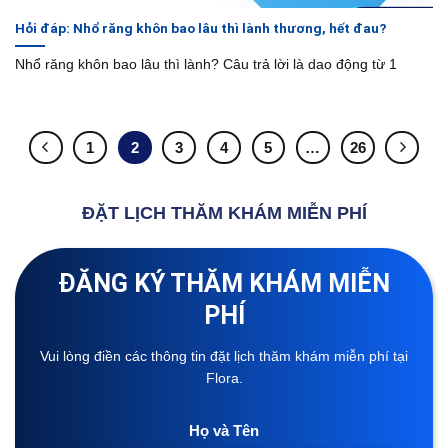
Hỏi đáp: Nhổ răng khôn bao lâu thì lành thương, hết đau?
Nhổ răng khôn bao lâu thì lành? Câu trả lời là dao động từ 1
1
2
3
4
5
…
26
ĐẶT LỊCH THĂM KHÁM MIỄN PHÍ
ĐĂNG KÝ THĂM KHÁM MIỄN
PHÍ
Vui lòng điền các thông tin đặt lịch thăm khám miễn phí tại
Flora.
Họ và Tên