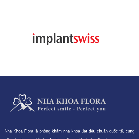
Nha Khoa Flora là phòng khám nha khoa đạt tiêu chuẩn quốc tế, cung