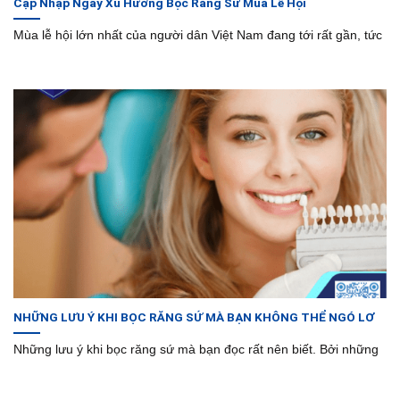
Cập Nhập Ngay Xu Hướng Bọc Răng Sứ Mùa Lễ Hội
Mùa lễ hội lớn nhất của người dân Việt Nam đang tới rất gần, tức
NHỮNG LƯU Ý KHI BỌC RĂNG SỨ MÀ BẠN KHÔNG THỂ NGÓ LƠ
Những lưu ý khi bọc răng sứ mà bạn đọc rất nên biết. Bởi những