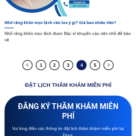
Nhổ răng khôn mọc lệch cần lưu ý gì? Giá bao nhiêu tiền?
Nhổ răng khôn mọc lệch được Bác sĩ khuyến cáo nên nhổ để bảo
vệ
1
2
3
4
5
ĐẶT LỊCH THĂM KHÁM MIỄN PHÍ
ĐĂNG KÝ THĂM KHÁM MIỄN
PHÍ
Vui lòng điền các thông tin đặt lịch thăm khám miễn phí tại
Flora.