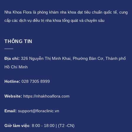
Nha Khoa Flora là phòng khám nha khoa đạt tiêu chuẩn quốc tế, cung
cấp các dịch vụ điều trị nha khoa tổng quát và chuyên sâu
THÔNG TIN
Địa chỉ:
326 Nguyễn Thị Minh Khai, Phường Bàn Cơ, Thành phố
Hồ Chí Minh
Hotline:
028 7305 8999
Website:
https://nhakhoaflora.com
Email:
support@floraclinic.vn
Giờ làm việc
: 8:00 - 18:00 | (T2 -CN)