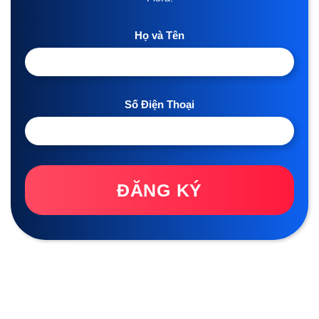
Họ và Tên
Số Điện Thoại
ĐĂNG KÝ