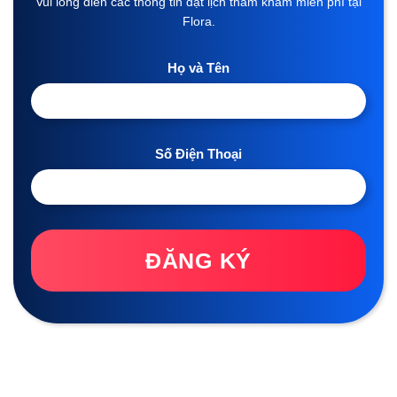
Vui lòng điền các thông tin đặt lịch thăm khám miễn phí tại
Flora.
Họ và Tên
Số Điện Thoại
ĐĂNG KÝ