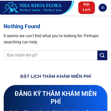
Skip
Đặt
to
Lịch
content
Nothing Found
It seems we can’t find what you’re looking for. Perhaps
searching can help.
ĐẶT LỊCH THĂM KHÁM MIỄN PHÍ
ĐĂNG KÝ THĂM KHÁM MIỄN
PHÍ