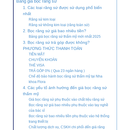
Bảng giá bọc răng sứ
1. Các loại răng sứ được sử dụng phổ biến
nhất
Răng sứ kim loại
Răng sứ không kim loại (răng toàn sứ)
2. Bọc răng sứ giá bao nhiêu tiền?
Bảng giá bọc răng sứ thẩm mỹ mới nhất 2025
3. Bọc răng sứ trả góp được không?
PHƯƠNG THỨC THANH TOÁN
TIỀN MẶT
CHUYỂN KHOẢN
THẺ VISA
TRẢ GÓP 0% ( Qua 23 ngân hàng )
Chế độ bảo hành bọc răng sứ thẩm mỹ tại Nha
khoa Flora
4. Các yếu tố ảnh hưởng đến giá bọc răng sứ
thẩm mỹ
Giá bọc răng sứ phụ thuộc vào chất liệu răng sứ
Bọc răng sứ giá bao nhiêu phụ thuộc vào tay nghề
của bác sĩ
Bọc răng sứ bao nhiêu tiền phụ thuộc vào hệ thống
trang thiết bị
Chất lượng dịch vụ, CSKH chi phối đến giá răng