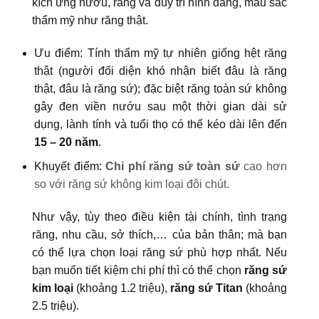
kích ứng nướu, răng và duy trì hình dáng, màu sắc
thẩm mỹ như răng thật.
Ưu điểm: Tính thẩm mỹ tự nhiên giống hệt răng
thật (người đối diện khó nhận biết đâu là răng
thật, đâu là răng sứ); đặc biệt răng toàn sứ không
gây đen viền nướu sau một thời gian dài sử
dụng, lành tính và tuổi thọ có thể kéo dài lên đến
15 – 20 năm
.
Khuyết điểm:
Chi phí răng sứ toàn sứ
cao hơn
so với răng sứ không kim loại đôi chút.
Như vậy, tùy theo điều kiện tài chính, tình trạng
răng, nhu cầu, sở thích,… của bản thân; mà bạn
có thể lựa chọn loại răng sứ phù hợp nhất. Nếu
bạn muốn tiết kiệm chi phí thì có thể chọn
răng sứ
kim loại
(khoảng 1.2 triệu),
răng sứ Titan
(khoảng
2.5 triệu).