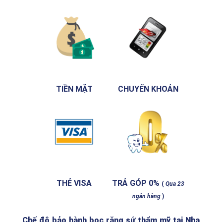
TIỀN MẶT
CHUYỂN KHOẢN
THẺ VISA
TRẢ GÓP 0%
(
Qua 23
ngân hàng
)
Chế độ bảo hành bọc răng sứ thẩm mỹ tại Nha