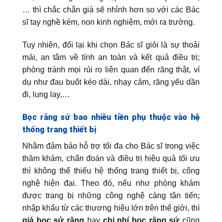
… thì chắc chắn giá sẽ nhỉnh hơn so với các Bác
sĩ tay nghề kém, non kinh nghiệm, mới ra trường.
Tuy nhiên, đổi lại khi chọn Bác sĩ giỏi là sự thoải
mái, an tâm về tính an toàn và kết quả điều trị;
phòng tránh mọi rủi ro liên quan đến răng thật, ví
dụ như đau buốt kéo dài, nhạy cảm, răng yếu dần
đi, lung lay,…
Bọc răng sứ bao nhiêu tiền phụ thuộc vào hệ
thống trang thiết bị
Nhằm đảm bảo hỗ trợ tối đa cho Bác sĩ trong việc
thăm khám, chẩn đoán và điều trị hiệu quả tối ưu
thì không thể thiếu hệ thống trang thiết bị, công
nghệ hiện đại. Theo đó, nếu như phòng khám
được trang bị những công nghệ càng tân tiến;
nhập khẩu từ các thương hiệu lớn trên thế giới, thì
giá bọc sứ răng
hay
chi phí bọc răng sứ
cũng