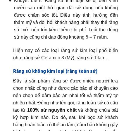
Khuyết điểm: Răng sứ kim loại sẽ bị đen viền
nướu sau một thời gian dài sử dụng nếu không
được chăm sóc tốt. Điều này ảnh hưởng đến
thẩm mỹ và đòi hỏi khách hàng phải thay thế răng
sứ mới nên tốn kém thêm chi phí. Tuổi thọ dòng
sứ này cũng chỉ dao động khoảng
5 – 7 năm
.
Hiện nay có các loại răng sứ kim loại phổ biến
như: răng sứ Ceramco 3 (Mỹ), răng sứ Titan,…
Răng sứ không kim loại (răng toàn sứ)
Đây là sản phẩm răng sứ được nhiều người lựa
chọn nhất; cũng như được các bác sĩ khuyến cáo
nên chọn để đảm bảo ăn nhai tốt và thẩm mỹ tự
nhiên nhất. Đúng như tên gọi, răng toàn sứ có cấu
tạo từ
100% sứ nguyên chất
và không chứa bất
kỳ hợp kim nào. Do đó, sau khi bọc sứ khách
hàng hoàn toàn có thể an tâm; đảm bảo không gây