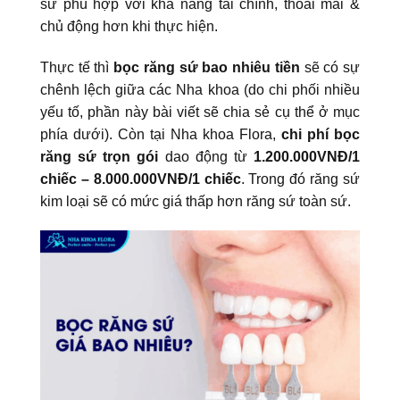
sứ phù hợp với khả năng tài chính, thoải mái &
chủ động hơn khi thực hiện.
Thực tế thì
bọc răng sứ bao nhiêu tiền
sẽ có sự
chênh lệch giữa các Nha khoa (do chi phối nhiều
yếu tố, phần này bài viết sẽ chia sẻ cụ thể ở mục
phía dưới). Còn tại Nha khoa Flora,
chi phí bọc
răng sứ trọn gói
dao động từ
1.200.000VNĐ/1
chiếc – 8.000.000VNĐ/1 chiếc
. Trong đó răng sứ
kim loại sẽ có mức giá thấp hơn răng sứ toàn sứ.