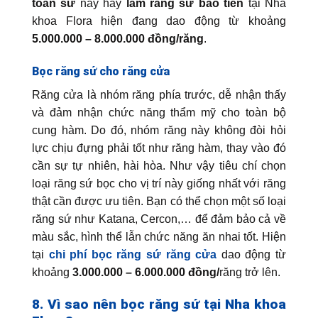
toàn sứ
này hay
làm răng sứ bao tiền
tại Nha
khoa Flora hiện đang dao động từ khoảng
5.000.000 – 8.000.000 đồng/răng
.
Bọc răng sứ cho răng cửa
Răng cửa là nhóm răng phía trước, dễ nhận thấy
và đảm nhận chức năng thẩm mỹ cho toàn bộ
cung hàm. Do đó, nhóm răng này không đòi hỏi
lực chịu đựng phải tốt như răng hàm, thay vào đó
cần sự tự nhiên, hài hòa. Như vậy tiêu chí chọn
loại răng sứ bọc cho vị trí này giống nhất với răng
thật cần được ưu tiên. Bạn có thể chọn một số loại
răng sứ như Katana, Cercon,… để đảm bảo cả về
màu sắc, hình thể lẫn chức năng ăn nhai tốt. Hiện
tại
chi phí bọc răng sứ răng cửa
dao động từ
khoảng
3.000.000 – 6.000.000 đồng/
răng trở lên.
8. Vì sao nên bọc răng sứ tại Nha khoa