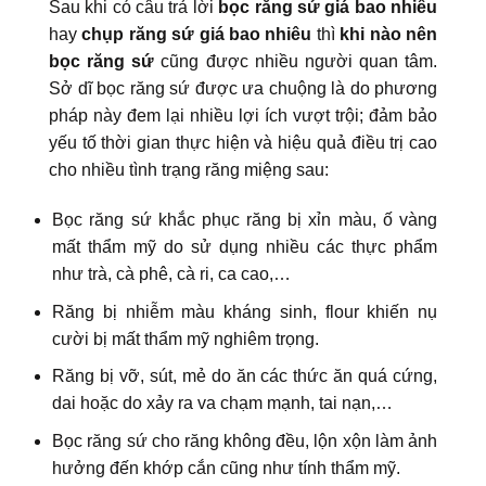
Sau khi có câu trả lời
bọc răng sứ giá bao nhiêu
hay
chụp răng sứ giá bao nhiêu
thì
khi nào nên
bọc răng sứ
cũng được nhiều người quan tâm.
Sở dĩ bọc răng sứ được ưa chuộng là do phương
pháp này đem lại nhiều lợi ích vượt trội; đảm bảo
yếu tố thời gian thực hiện và hiệu quả điều trị cao
cho nhiều tình trạng răng miệng sau:
Bọc răng sứ khắc phục răng bị xỉn màu, ố vàng
mất thẩm mỹ do sử dụng nhiều các thực phẩm
như trà, cà phê, cà ri, ca cao,…
Răng bị nhiễm màu kháng sinh, flour khiến nụ
cười bị mất thẩm mỹ nghiêm trọng.
Răng bị vỡ, sút, mẻ do ăn các thức ăn quá cứng,
dai hoặc do xảy ra va chạm mạnh, tai nạn,…
Bọc răng sứ cho răng không đều, lộn xộn làm ảnh
hưởng đến khớp cắn cũng như tính thẩm mỹ.