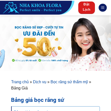
Skip
Đặt
to
Lịch
content
Trang chủ
»
Dịch vụ
»
Bọc răng sứ thẩm mỹ
»
Bảng Giá
Bảng giá bọc răng sứ