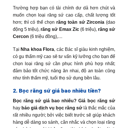
Trường hợp bạn có tài chính dư dả hơn chút và
muốn chọn loại răng sứ cao cấp, chất lượng tốt
hơn; thì có thể chọn
răng
toàn sứ Zirconia
(dao
động 5 triệu),
răng sứ Emax Zic
(6 triệu),
răng sứ
Cercon
(6 triệu đồng),…
Tại
Nha khoa Flora
, các Bác sĩ giàu kinh nghiệm,
có gu thẩm mỹ cao sẽ tư vấn kỹ lưỡng cho bạn để
chọn loại răng sứ cần phục hình phù hợp nhất;
đảm bảo tốt chức năng ăn nhai, độ an toàn cũng
như tính thẩm mỹ, tuổi thọ sử dụng bền lâu.
2. Bọc răng sứ giá bao nhiêu tiền?
Bọc răng sứ giá bao nhiêu? Giá bọc răng sứ
hay
báo giá dịch vụ bọc răng sứ
là thắc mắc của
rất nhiều người; bởi việc biết trước sẽ giúp khách
hàng dễ dàng so sánh, cân nhắc và chọn loại răng