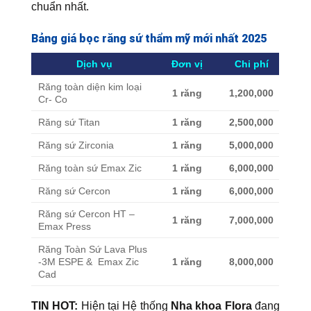
chuẩn nhất.
Bảng giá bọc răng sứ thẩm mỹ mới nhất 2025
Dịch vụ
Đơn vị
Chi phí
Răng toàn diện kim loại
1 răng
1,200,000
Cr- Co
Răng sứ Titan
1 răng
2,500,000
Răng sứ Zirconia
1 răng
5,000,000
Răng toàn sứ Emax Zic
1 răng
6,000,000
Răng sứ Cercon
1 răng
6,000,000
Răng sứ Cercon HT –
1 răng
7,000,000
Emax Press
Răng Toàn Sứ Lava Plus
-3M ESPE & Emax Zic
1 răng
8,000,000
Cad
TIN HOT:
Hiện tại Hệ thống
Nha khoa Flora
đang